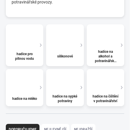
potravinářské provozy.
hadice na
hadice pro
silikonové
alkohol a
pitnou vodu
potravinářské
nápoje
hadice na sypké
hadice na čištění
hadice na mléko
potraviny
v potravinářství
Ř
a
DOPORUČUJEME
NEJLEVNĚJŠÍ
NEJDRAŽŠÍ