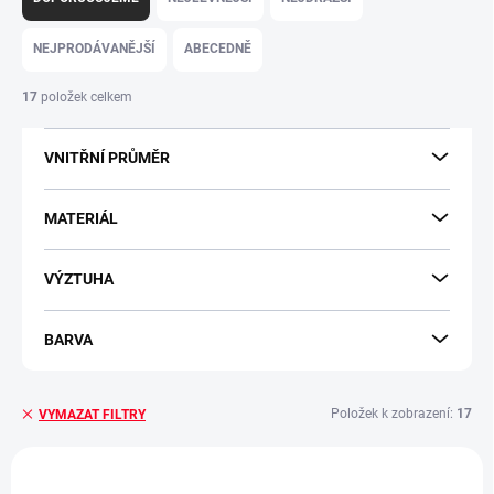
z
e
NEJPRODÁVANĚJŠÍ
ABECEDNĚ
n
í
17
položek celkem
p
r
VNITŘNÍ PRŮMĚR
o
d
u
MATERIÁL
k
t
VÝZTUHA
ů
BARVA
Položek k zobrazení:
17
VYMAZAT FILTRY
V
ý