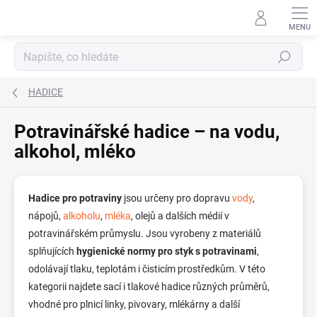
Přejít
na
obsah
Hledat
HADICE
Potravinářské hadice – na vodu,
alkohol, mléko
Hadice pro potraviny
jsou určeny pro dopravu
vody
,
nápojů,
alkoholu
,
mléka
, olejů a dalších médií v
potravinářském průmyslu. Jsou vyrobeny z materiálů
splňujících
hygienické normy pro styk s potravinami
,
odolávají tlaku, teplotám i čisticím prostředkům. V této
kategorii najdete sací i tlakové hadice různých průměrů,
vhodné pro plnicí linky, pivovary, mlékárny a další