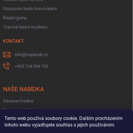
Osazování hadic koncovkami
Řezání gumy
Tvarové řezání na plotru
KONTAKT
info
@
hojdanek.cz
+420 724 504 700
NAŠE NABÍDKA
Odsávací hadice
Potravinářské hadice
Tento web používá soubory cookie. Dalším procházením
Fekální hadice
tohoto webu vyjadřujete souhlas s jejich používáním.
Hadice na PHM a oleje