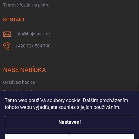
Tvarové řezání na plotru
KONTAKT
info
@
hojdanek.cz
+420 724 504 700
NAŠE NABÍDKA
Odsávací hadice
Potravinářské hadice
Tento web používá soubory cookie. Dalším procházením
Fekální hadice
tohoto webu vyjadřujete souhlas s jejich používáním.
Hadice na PHM a oleje
Nastavení