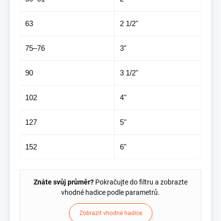
63
2 1/2"
75–76
3"
90
3 1/2"
102
4"
127
5"
152
6"
Znáte svůj průměr?
Pokračujte do filtru a zobrazte
vhodné hadice podle parametrů.
Zobrazit vhodné hadice