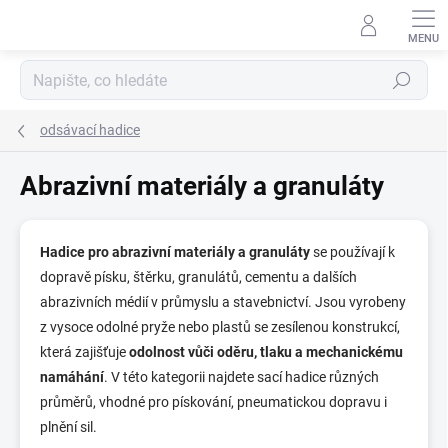
Přejít
na
obsah
Hledat
odsávací hadice
Abrazivní materiály a granuláty
Hadice pro abrazivní materiály a granuláty
se používají k
dopravě písku, štěrku, granulátů, cementu a dalších
abrazivních médií v průmyslu a stavebnictví. Jsou vyrobeny
z vysoce odolné pryže nebo plastů se zesílenou konstrukcí,
která zajišťuje
odolnost vůči oděru, tlaku a mechanickému
namáhání
. V této kategorii najdete sací hadice různých
průměrů, vhodné pro pískování, pneumatickou dopravu i
plnění sil.