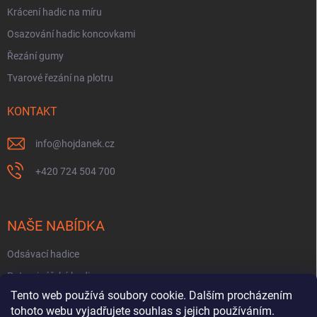
Krácení hadic na míru
Osazování hadic koncovkami
Řezání gumy
Tvarové řezání na plotru
KONTAKT
info
@
hojdanek.cz
+420 724 504 700
NAŠE NABÍDKA
Odsávací hadice
Potravinářské hadice
Tento web používá soubory cookie. Dalším procházením
Fekální hadice
tohoto webu vyjadřujete souhlas s jejich používáním.