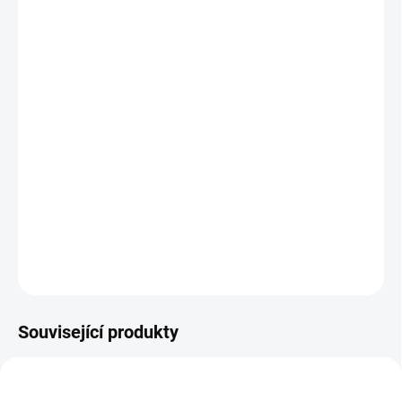
Dostupné průměry:
25–400 mm
Materiál:
Polyuretan (PUR)
Normy:
ISO 8031, ATEX 2014/34/EU, DIN 4102-B1,
UL94-HB, NFPA 652
Médium:
Piliny, hobliny, vzduch, prach, sypké abrazivní
materiály, chemické výpary
Pro více informací nás neváhejte kontaktovat.
ZEPTAT SE
Související produkty
TIP