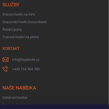
SLUŽBY
Krácení hadic na míru
Osazování hadic koncovkami
Řezání gumy
Tvarové řezání na plotru
KONTAKT
info
@
hojdanek.cz
+420 724 504 700
NAŠE NABÍDKA
Odsávací hadice
Potravinářské hadice