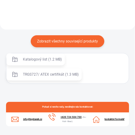
Zobrazit všechny související produkty
Katalogový list (1.2 MB)
TRGS727/ ATEX certifikát (1.3 MB)
Pokud si nevíte rady, neváhejte nás kontaktovat:
+420 724 504 700
(Po–
info@hojdanek.cz
kontaktní formulář
Pá 8–15hod.)