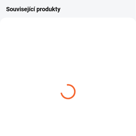
Související produkty
TIP
PROTAPE PUR 330 AS -
ROBUSTNÍ SPONA W1
piliny, hobliny, prach
14,04 Kč
od
228,09 Kč
od
Detail
Detail
ROBUSTNÍ SPONA W1 – spona s
čelistí je robustní hadicová spona
Lehká a extrémně flexibilní hadice
určená pro náročné...
vhodná pro odsávání prachu,
vzduchu a abrazivních...