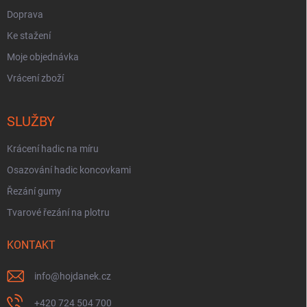
Doprava
Ke stažení
Moje objednávka
Vrácení zboží
SLUŽBY
Krácení hadic na míru
Osazování hadic koncovkami
Řezání gumy
Tvarové řezání na plotru
KONTAKT
info
@
hojdanek.cz
+420 724 504 700