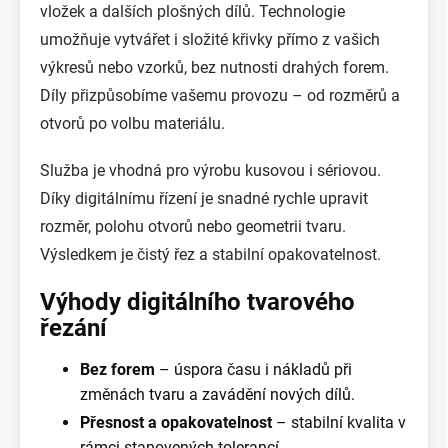
vložek a dalších plošných dílů. Technologie
umožňuje vytvářet i složité křivky přímo z vašich
výkresů nebo vzorků, bez nutnosti drahých forem.
Díly přizpůsobíme vašemu provozu – od rozměrů a
otvorů po volbu materiálu.
Služba je vhodná pro výrobu kusovou i sériovou.
Díky digitálnímu řízení je snadné rychle upravit
rozměr, polohu otvorů nebo geometrii tvaru.
Výsledkem je čistý řez a stabilní opakovatelnost.
Výhody digitálního tvarového
řezání
Bez forem
– úspora času i nákladů při
změnách tvaru a zavádění nových dílů.
Přesnost a opakovatelnost
– stabilní kvalita v
rámci stanovených tolerancí.