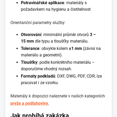
Potravinářské aplikace
: materiály s
požadavkem na hygienu a čistitelnost
Orientanční parametry služby:
Otvorování
: minimální průměr otvorů
3 –
15 mm
dle typu a tloušťky materiálu.
Tolerance
: obvykle kolem
±1 mm
(závisí na
materiálu a geometrii).
Tloušťky
: podle konkrétního materiálu –
doporučíme vhodný rozsah.
Formáty podkladů
: DXF, DWG, PDF, CDR; lze
pracovat i ze vzorku.
Materiály k dispozici naleznete v našich kategoriích
pryže a podlahoviny.
Jak probíhá zakázka