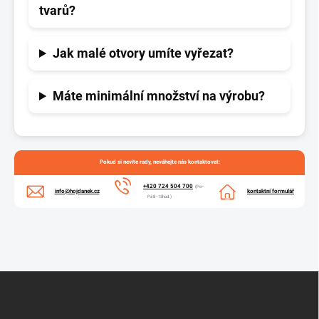
tvarů?
Jak malé otvory umíte vyřezat?
Máte minimální množství na výrobu?
Pokud si nevíte rady, neváhejte nás kontaktovat:
+420 724 504 700
(Po–
info@hojdanek.cz
kontaktní formulář
Pá 8–15hod.)
Z
á
p