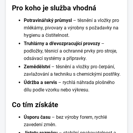
Pro koho je služba vhodná
Potravinářský průmysl
– těsnění a vložky pro
mlékárny, pivovary a výrobny s požadavky na
hygienu a čistitelnost.
Truhlárny a dřevozpracující provozy
–
podložky, těsnicí a ochranné prvky pro stroje,
odsávací systémy a přípravky.
Zemědělství
– těsnění a vložky pro čerpání,
zavlažování a techniku s chemickými postřiky.
Údržba a servis
– rychlá náhrada plošného
dílu podle vzorku nebo výkresu.
Co tím získáte
Úsporu času
– bez výroby forem, rychlé
zavedení změn.
Jistotu rozměru
– stabilní opakovatelnost a