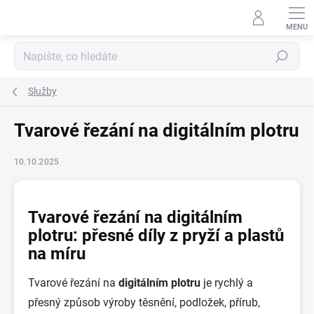
Přejít
na
obsah
Hledat
Služby
Tvarové řezání na digitálním plotru
10.10.2025
Tvarové řezání na digitálním
plotru: přesné díly z pryží a plastů
na míru
Tvarové řezání na
digitálním plotru
je rychlý a
přesný způsob výroby těsnění, podložek, přírub,