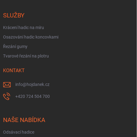
SLUŽBY
Krácení hadic na míru
Osazování hadic koncovkami
Řezání gumy
Tvarové řezání na plotru
KONTAKT
info
@
hojdanek.cz
+420 724 504 700
NAŠE NABÍDKA
Odsávací hadice