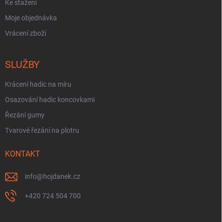
Ke stažení
Moje objednávka
Vrácení zboží
SLUŽBY
Krácení hadic na míru
Osazování hadic koncovkami
Řezání gumy
Tvarové řezání na plotru
KONTAKT
info
@
hojdanek.cz
+420 724 504 700