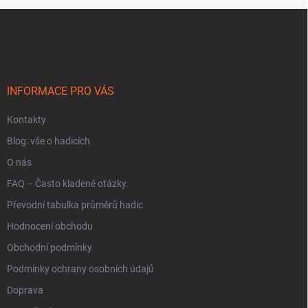
v
Z
k
y
á
v
p
ý
a
p
t
i
í
INFORMACE PRO VÁS
s
u
Kontakty
Blog: vše o hadicích
O nás
FAQ – Často kladené otázky.
Převodní tabulka průměrů hadic
Hodnocení obchodu
Obchodní podmínky
Podmínky ochrany osobních údajů
Doprava