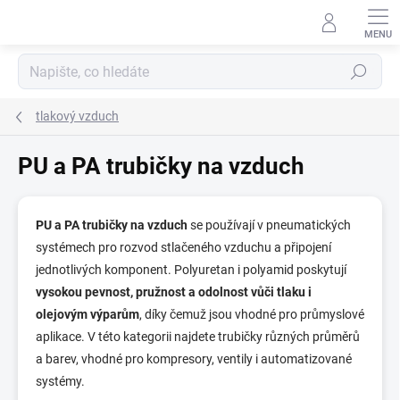
Přejít
na
obsah
Hledat
tlakový vzduch
PU a PA trubičky na vzduch
PU a PA trubičky na vzduch
se používají v pneumatických
systémech pro rozvod stlačeného vzduchu a připojení
jednotlivých komponent. Polyuretan i polyamid poskytují
vysokou pevnost, pružnost a odolnost vůči tlaku i
olejovým výparům
, díky čemuž jsou vhodné pro průmyslové
aplikace. V této kategorii najdete trubičky různých průměrů
a barev, vhodné pro kompresory, ventily i automatizované
systémy.