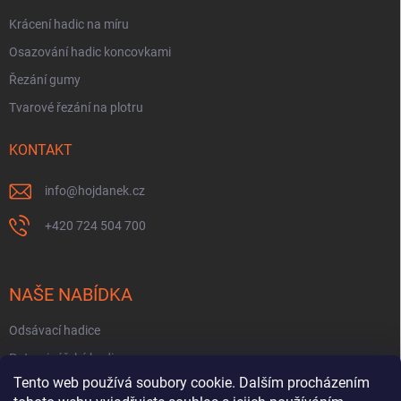
Krácení hadic na míru
Osazování hadic koncovkami
Řezání gumy
Tvarové řezání na plotru
KONTAKT
info
@
hojdanek.cz
+420 724 504 700
NAŠE NABÍDKA
Odsávací hadice
Potravinářské hadice
Tento web používá soubory cookie. Dalším procházením
Fekální hadice