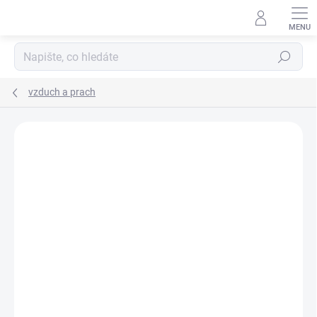
Přejít
na
obsah
Hledat
vzduch a prach
VÝROBCE:
SCHAUENBURG