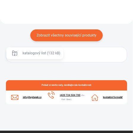
Zobrazit všechny související produkty
katalogový list (132 kB)
Pokud si nevíte rady, neváhejte nás kontaktovat:
+420 724 504 700
(Po–
info@hojdanek.cz
kontaktní formulář
Pá 8–15hod.)