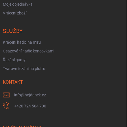
Moje objednávka
Vrácení zboží
SLUŽBY
Krácení hadic na míru
Osazování hadic koncovkami
Řezání gumy
Tvarové řezání na plotru
KONTAKT
info
@
hojdanek.cz
+420 724 504 700