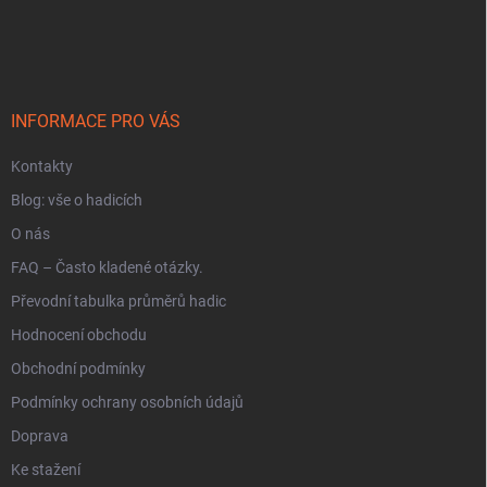
Z
á
p
a
t
í
INFORMACE PRO VÁS
Kontakty
Blog: vše o hadicích
O nás
FAQ – Často kladené otázky.
Převodní tabulka průměrů hadic
Hodnocení obchodu
Obchodní podmínky
Podmínky ochrany osobních údajů
Doprava
Ke stažení