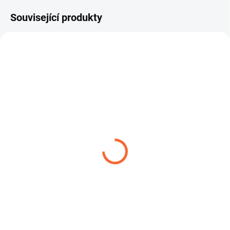
Související produkty
VENTITEC PVC - 1NB
FLEXADUR PU - 2NO
49,61 Kč
211,75 Kč
od
od
Detail
Detail
VENTITEC PVC-1N B je flexibilní
Hadice FLEXADUR PU-2N O je
hadice z měkčeného PVC určená
robustní polyuretanová hadice
pro odsávání vzduchu,...
určená pro odsávání a...