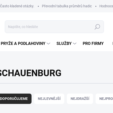
Často kladené otázky.
Převodní tabulka průměrů hadic
Hodnoce
Hledat
PRYŽE A PODLAHOVINY
SLUŽBY
PRO FIRMY
SCHAUENBURG
DOPORUČUJEME
NEJLEVNĚJŠÍ
NEJDRAŽŠÍ
NEJPRO