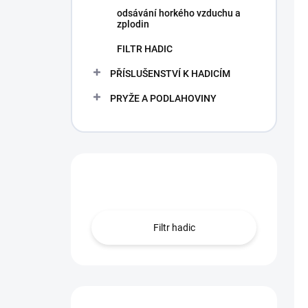
odsávání horkého vzduchu a
zplodin
FILTR HADIC
PŘÍSLUŠENSTVÍ K HADICÍM
PRYŽE A PODLAHOVINY
Hledáte hadici?
Filtr hadic