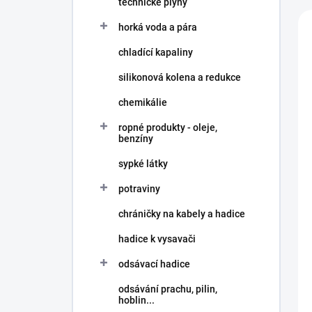
n
technické plyny
í
í
V
p
horká voda a pára
p
ý
a
r
p
n
chladící kapaliny
o
i
e
d
s
silikonová kolena a redukce
l
u
p
chemikálie
k
r
t
o
ropné produkty - oleje,
ů
d
benzíny
u
sypké látky
k
t
potraviny
ů
chráničky na kabely a hadice
hadice k vysavači
odsávací hadice
odsávání prachu, pilin,
hoblin...