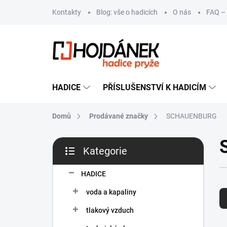
Přejít
Kontakty
Blog: vše o hadicích
O nás
FAQ – 
na
obsah
HADICE
PŘÍSLUŠENSTVÍ K HADICÍM
Domů
Prodávané značky
SCHAUENBURG
P
Kategorie
o
Přeskočit
s
kategorie
t
HADICE
Ř
r
voda a kapaliny
a
a
z
n
tlakový vzduch
e
n