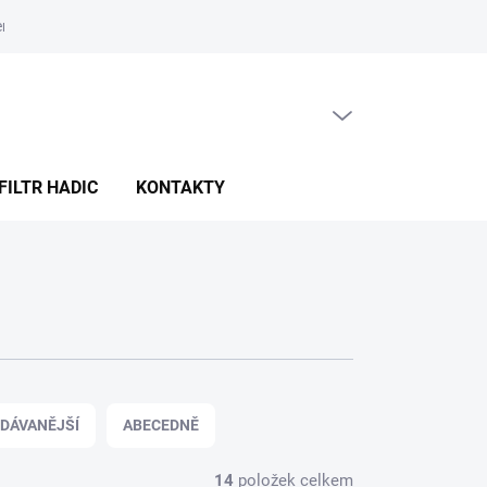
ní obchodu
Obchodní podmínky
Podmínky ochrany osobních ú
PRÁZDNÝ KOŠÍK
NÁKUPNÍ
KOŠÍK
FILTR HADIC
KONTAKTY
DÁVANĚJŠÍ
ABECEDNĚ
14
položek celkem