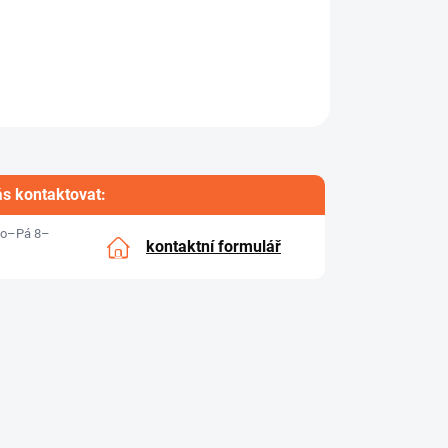
ás kontaktovat:
o–Pá 8–
kontaktní formulář