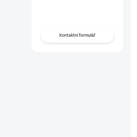
Máte otázku?
Obraťte se na nás.
Kontaktní formulář