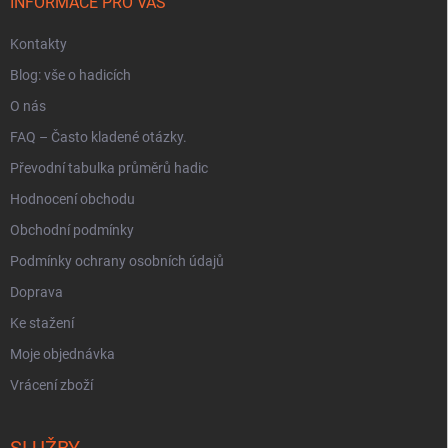
í
INFORMACE PRO VÁS
Kontakty
Blog: vše o hadicích
O nás
FAQ – Často kladené otázky.
Převodní tabulka průměrů hadic
Hodnocení obchodu
Obchodní podmínky
Podmínky ochrany osobních údajů
Doprava
Ke stažení
Moje objednávka
Vrácení zboží
SLUŽBY