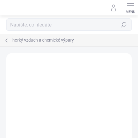
Přejít
na
obsah
Hledat
horký vzduch a chemické výpary
VÝROBCE:
SCHAUENBURG