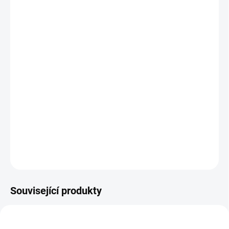
Technické specifikace:
Dostupné průměry:
20 – 400 mm
Pracovní teplota:
- 40°C až +150°C
Materiál:
TPE (Santoprén)
Spirála:
Ocelový drát
Médium:
Horký vzduch a chemické výpary
ZEPTAT SE
Související produkty