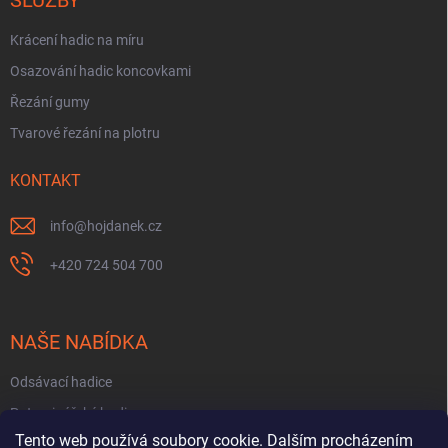
Krácení hadic na míru
Osazování hadic koncovkami
Řezání gumy
Tvarové řezání na plotru
KONTAKT
info
@
hojdanek.cz
+420 724 504 700
NAŠE NABÍDKA
Odsávací hadice
Potravinářské hadice
Tento web používá soubory cookie. Dalším procházením
Fekální hadice