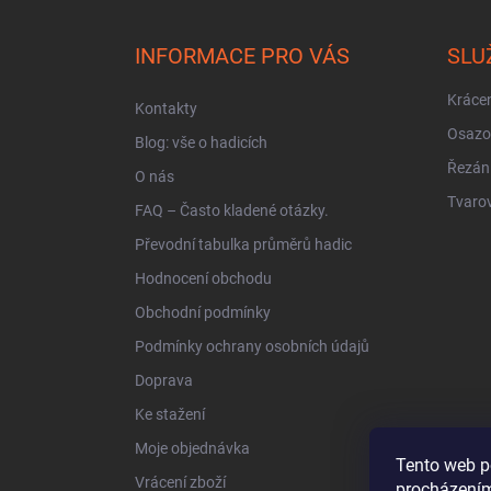
á
p
a
INFORMACE PRO VÁS
SLU
t
í
Krácen
Kontakty
Osazo
Blog: vše o hadicích
Řezán
O nás
Tvarov
FAQ – Často kladené otázky.
Převodní tabulka průměrů hadic
Hodnocení obchodu
Obchodní podmínky
Podmínky ochrany osobních údajů
Doprava
Ke stažení
Moje objednávka
Tento web p
Vrácení zboží
procházením