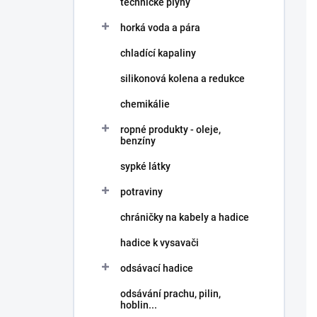
technické plyny
í
p
horká voda a pára
a
n
chladící kapaliny
e
silikonová kolena a redukce
l
chemikálie
ropné produkty - oleje,
benzíny
sypké látky
potraviny
chráničky na kabely a hadice
hadice k vysavači
odsávací hadice
odsávání prachu, pilin,
hoblin...