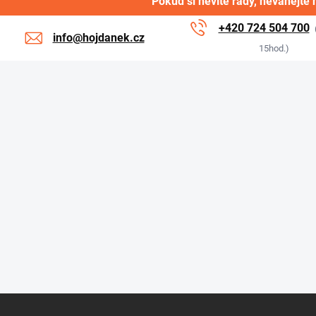
Pokud si nevíte rady, neváhejte 
+420 724 504 700
info@hojdanek.cz
15hod.)