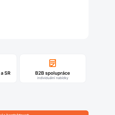
ZEPTAT SE
 a SR
B2B spolupráce
individuální nabídky