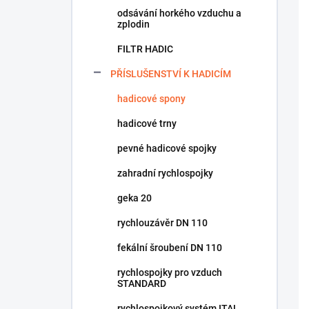
odsávání horkého vzduchu a
zplodin
FILTR HADIC
PŘÍSLUŠENSTVÍ K HADICÍM
hadicové spony
hadicové trny
pevné hadicové spojky
zahradní rychlospojky
geka 20
rychlouzávěr DN 110
fekální šroubení DN 110
rychlospojky pro vzduch
STANDARD
rychlospojkový systém ITAL