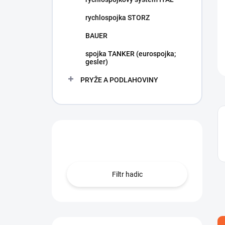
rychlospojka STORZ
BAUER
spojka TANKER (eurospojka;
gesler)
PRYŽE A PODLAHOVINY
Hledáte hadici?
Filtr hadic