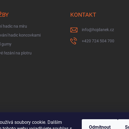
ŽBY
KONTAKT
í hadic na míru
info
@
hojdanek.cz
vání hadic koncovkami
+420 724 504 700
í gumy
é řezání na plotru
oužívá soubory cookie. Dalším
Odmítnout
S
 tohoto webu vyjadřujete souhlas s