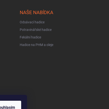
NAŠE NABÍDKA
Odsávací hadice
Potravinářské hadice
Fekální hadice
Hadice na PHM a oleje
ouhlasím