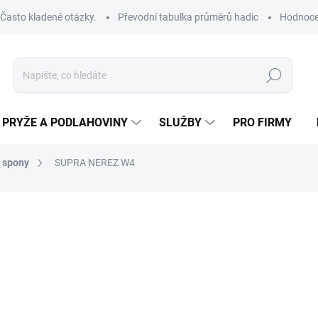
Často kladené otázky.
Převodní tabulka průměrů hadic
Hodnoce
Hledat
PRYŽE A PODLAHOVINY
SLUŽBY
PRO FIRMY
 spony
SUPRA NEREZ W4
od
od
67
Měrná
ZVOL
cena:
VNIT