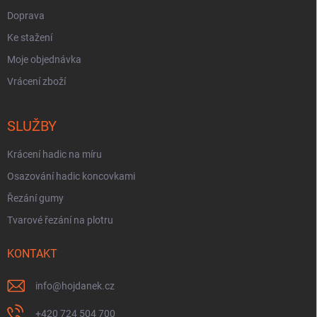
Doprava
Ke stažení
Moje objednávka
Vrácení zboží
SLUŽBY
Krácení hadic na míru
Osazování hadic koncovkami
Řezání gumy
Tvarové řezání na plotru
KONTAKT
info
@
hojdanek.cz
+420 724 504 700