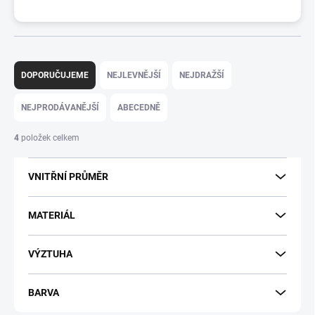
Ř
a
DOPORUČUJEME
NEJLEVNĚJŠÍ
NEJDRAŽŠÍ
z
e
NEJPRODÁVANĚJŠÍ
ABECEDNĚ
n
í
4
položek celkem
p
r
VNITŘNÍ PRŮMĚR
o
d
u
MATERIÁL
k
t
VÝZTUHA
ů
BARVA