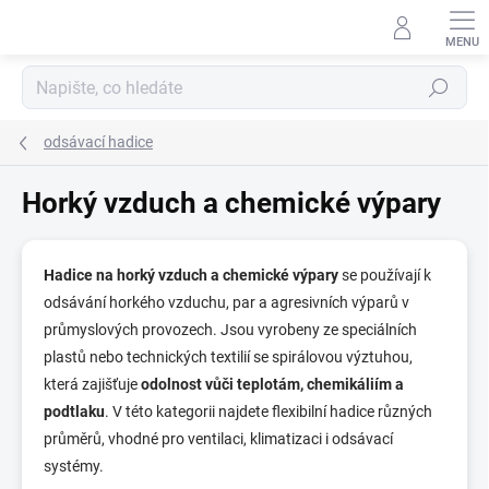
Přejít
na
obsah
Hledat
odsávací hadice
Horký vzduch a chemické výpary
Hadice na horký vzduch a chemické výpary
se používají k
odsávání horkého vzduchu, par a agresivních výparů v
průmyslových provozech. Jsou vyrobeny ze speciálních
plastů nebo technických textilií se spirálovou výztuhou,
která zajišťuje
odolnost vůči teplotám, chemikáliím a
podtlaku
. V této kategorii najdete flexibilní hadice různých
průměrů, vhodné pro ventilaci, klimatizaci i odsávací
systémy.