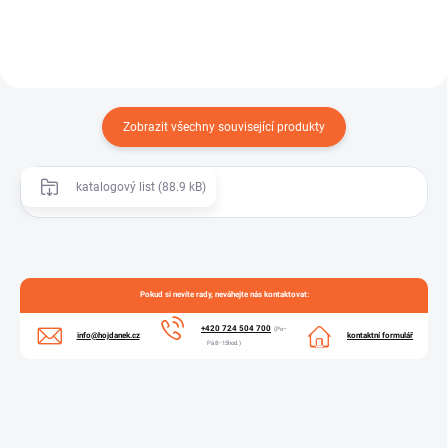
Zobrazit všechny související produkty
katalogový list (88.9 kB)
Pokud si nevíte rady, neváhejte nás kontaktovat:
+420 724 504 700
(Po–
info@hojdanek.cz
kontaktní formulář
Pá 8–15hod.)