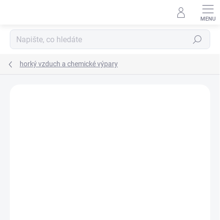
Přejít
na
obsah
Hledat
horký vzduch a chemické výpary
VÝROBCE:
CONTINENTAL MERLETT