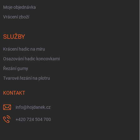
Moje objednávka
Vrácení zboží
SLUŽBY
Krácení hadic na míru
Osazování hadic koncovkami
Řezání gumy
Tvarové řezání na plotru
KONTAKT
info
@
hojdanek.cz
+420 724 504 700