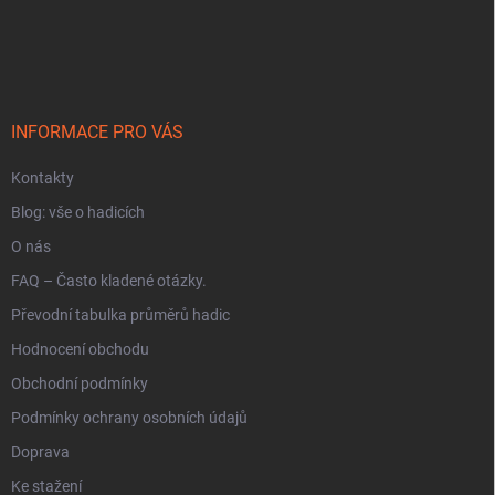
Z
á
p
a
t
í
INFORMACE PRO VÁS
Kontakty
Blog: vše o hadicích
O nás
FAQ – Často kladené otázky.
Převodní tabulka průměrů hadic
Hodnocení obchodu
Obchodní podmínky
Podmínky ochrany osobních údajů
Doprava
Ke stažení