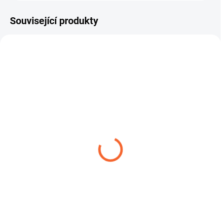
Související produkty
FLEXADUR STPX - 1N A
ROBUSTNÍ SPONA W1
321,86 Kč
14,04 Kč
od
od
Detail
Detail
Je určena pro odsávání a foukání
ROBUSTNÍ SPONA W1 – spona s
horkého vzduchu, výparů
čelistí je robustní hadicová spona
minerálních olejů a kyselin,...
určená pro náročné...