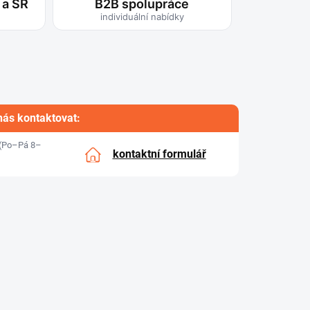
 a SR
B2B spolupráce
individuální nabídky
nás kontaktovat:
(Po–Pá 8–
kontaktní formulář