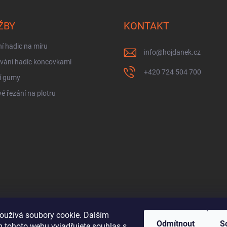
ŽBY
KONTAKT
í hadic na míru
info
@
hojdanek.cz
vání hadic koncovkami
+420 724 504 700
í gumy
é řezání na plotru
oužívá soubory cookie. Dalším
Odmítnout
S
 tohoto webu vyjadřujete souhlas s