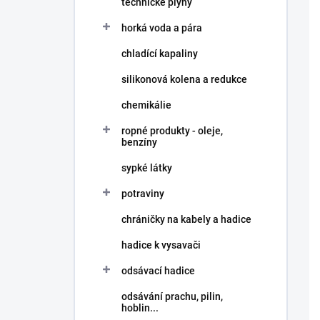
technické plyny
í
p
horká voda a pára
a
n
chladící kapaliny
e
silikonová kolena a redukce
l
chemikálie
ropné produkty - oleje,
benzíny
sypké látky
potraviny
chráničky na kabely a hadice
hadice k vysavači
odsávací hadice
odsávání prachu, pilin,
hoblin...