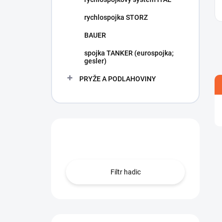
rychlospojka STORZ
BAUER
spojka TANKER (eurospojka;
gesler)
PRYŽE A PODLAHOVINY
Hledáte hadici?
Filtr hadic