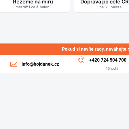
Řežeme na míru
Doprava po celé ČR
metráž i celé balení
balík i paleta
Pokud si nevíte rady, neváhejte 
+420 724 504 700
info@hojdanek.cz
15hod.)