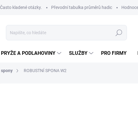
Často kladené otázky.
Převodní tabulka průměrů hadic
Hodnoce
Hledat
PRYŽE A PODLAHOVINY
SLUŽBY
PRO FIRMY
 spony
ROBUSTNÍ SPONA W2
od
od
18
Měrná
ZVOL
cena:
VNIT