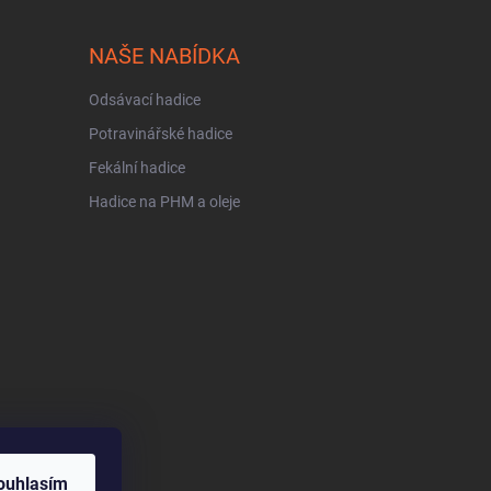
NAŠE NABÍDKA
Odsávací hadice
Potravinářské hadice
Fekální hadice
Hadice na PHM a oleje
ouhlasím