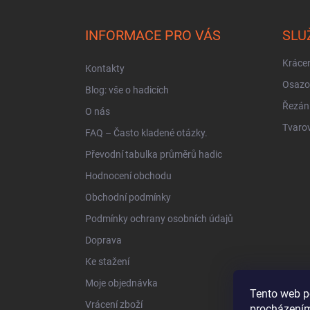
á
p
a
INFORMACE PRO VÁS
SLU
t
í
Krácen
Kontakty
Osazo
Blog: vše o hadicích
Řezán
O nás
Tvarov
FAQ – Často kladené otázky.
Převodní tabulka průměrů hadic
Hodnocení obchodu
Obchodní podmínky
Podmínky ochrany osobních údajů
Doprava
Ke stažení
Moje objednávka
Tento web p
Vrácení zboží
procházením