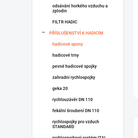
odsávání horkého vzduchu a
zplodin
FILTR HADIC
PŘÍSLUŠENSTVÍ K HADICÍM
hadicové spony
hadicové trny
pevné hadicové spojky
zahradní rychlospojky
geka 20
rychlouzávěr DN 110
fekální šroubení DN 110
rychlospojky pro vzduch
STANDARD
rychlospojkový systém ITAL