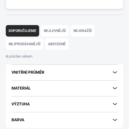
Ř
a
DOPORUČUJEME
NEJLEVNĚJŠÍ
NEJDRAŽŠÍ
z
e
NEJPRODÁVANĚJŠÍ
ABECEDNĚ
n
í
4
položek celkem
p
r
VNITŘNÍ PRŮMĚR
o
d
u
MATERIÁL
k
t
VÝZTUHA
ů
BARVA