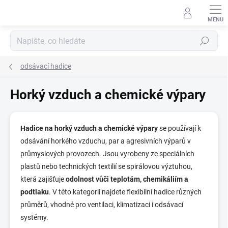
Přejít
na
obsah
Hledat
odsávací hadice
Horký vzduch a chemické výpary
Hadice na horký vzduch a chemické výpary
se používají k
odsávání horkého vzduchu, par a agresivních výparů v
průmyslových provozech. Jsou vyrobeny ze speciálních
plastů nebo technických textilií se spirálovou výztuhou,
která zajišťuje
odolnost vůči teplotám, chemikáliím a
podtlaku
. V této kategorii najdete flexibilní hadice různých
průměrů, vhodné pro ventilaci, klimatizaci i odsávací
systémy.