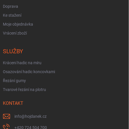
Doprava
Ke stažení
Moje objednávka
Vrácení zboží
SLUŽBY
Krácení hadic na míru
Osazování hadic koncovkami
Řezání gumy
Tvarové řezání na plotru
KONTAKT
info
@
hojdanek.cz
+420 724 504 700