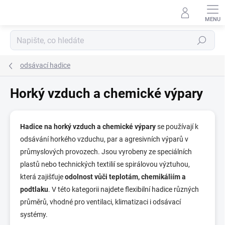
Přejít
na
obsah
Hledat
odsávací hadice
Horký vzduch a chemické výpary
Hadice na horký vzduch a chemické výpary
se používají k
odsávání horkého vzduchu, par a agresivních výparů v
průmyslových provozech. Jsou vyrobeny ze speciálních
plastů nebo technických textilií se spirálovou výztuhou,
která zajišťuje
odolnost vůči teplotám, chemikáliím a
podtlaku
. V této kategorii najdete flexibilní hadice různých
průměrů, vhodné pro ventilaci, klimatizaci i odsávací
systémy.