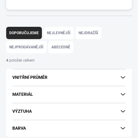
Ř
a
DOPORUČUJEME
NEJLEVNĚJŠÍ
NEJDRAŽŠÍ
z
e
NEJPRODÁVANĚJŠÍ
ABECEDNĚ
n
í
4
položek celkem
p
r
VNITŘNÍ PRŮMĚR
o
d
u
MATERIÁL
k
t
VÝZTUHA
ů
BARVA