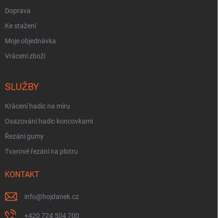
Doprava
Ke stažení
Moje objednávka
Vrácení zboží
SLUŽBY
Krácení hadic na míru
Osazování hadic koncovkami
Řezání gumy
Tvarové řezání na plotru
KONTAKT
info
@
hojdanek.cz
+420 724 504 700