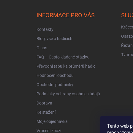
á
p
a
INFORMACE PRO VÁS
SLU
t
í
Krácen
Kontakty
Osazo
Blog: vše o hadicích
Řezán
O nás
Tvarov
FAQ – Často kladené otázky.
Převodní tabulka průměrů hadic
Hodnocení obchodu
Obchodní podmínky
Podmínky ochrany osobních údajů
Doprava
Ke stažení
Moje objednávka
Tento web p
Vrácení zboží
procházením