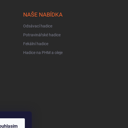
NAŠE NABÍDKA
Odsávací hadice
Potravinářské hadice
Fekální hadice
Hadice na PHM a oleje
ouhlasím