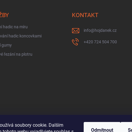
ŽBY
KONTAKT
í hadic na míru
info
@
hojdanek.cz
vání hadic koncovkami
+420 724 504 700
í gumy
é řezání na plotru
oužívá soubory cookie. Dalším
Odmítnout
S
 tohoto webu vyjadřujete souhlas s