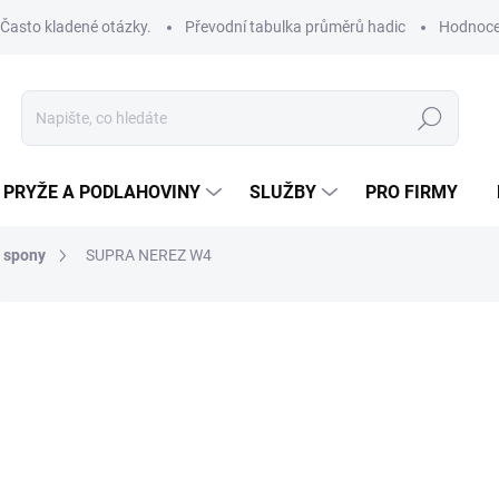
Často kladené otázky.
Převodní tabulka průměrů hadic
Hodnoce
Hledat
PRYŽE A PODLAHOVINY
SLUŽBY
PRO FIRMY
 spony
SUPRA NEREZ W4
od
od
67
Měrná
ZVOL
cena:
VNIT