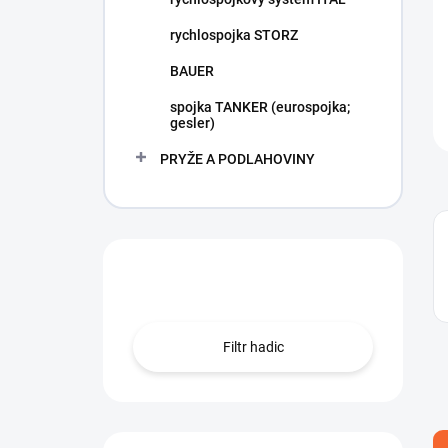
rychlospojka STORZ
BAUER
spojka TANKER (eurospojka;
gesler)
PRYŽE A PODLAHOVINY
Hledáte hadici?
Filtr hadic