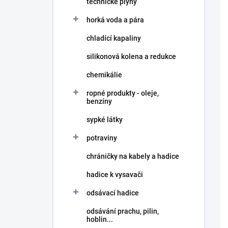
technické plyny
í
p
horká voda a pára
a
n
chladící kapaliny
e
silikonová kolena a redukce
l
chemikálie
ropné produkty - oleje,
benzíny
sypké látky
potraviny
chráničky na kabely a hadice
hadice k vysavači
odsávací hadice
odsávání prachu, pilin,
hoblin...