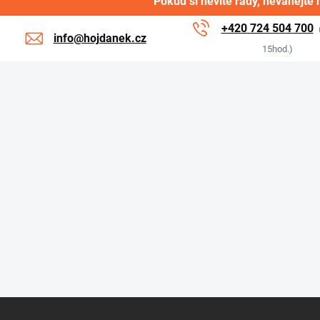
Pokud si nevíte rady, neváhejte 
+420 724 504 700
info@hojdanek.cz
15hod.)