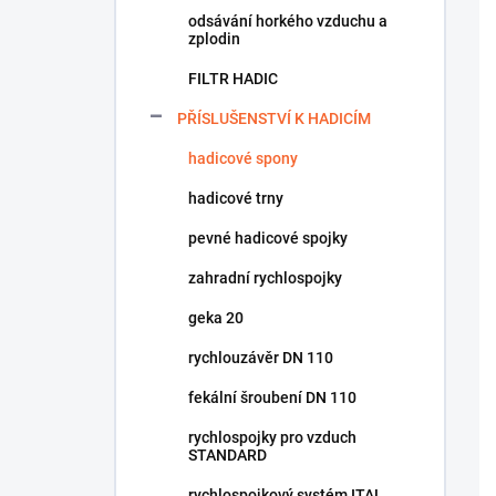
odsávání horkého vzduchu a
zplodin
FILTR HADIC
PŘÍSLUŠENSTVÍ K HADICÍM
hadicové spony
hadicové trny
pevné hadicové spojky
zahradní rychlospojky
geka 20
rychlouzávěr DN 110
fekální šroubení DN 110
rychlospojky pro vzduch
STANDARD
rychlospojkový systém ITAL