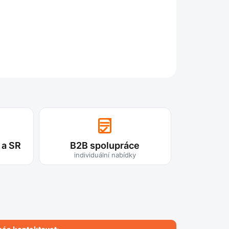
ZEPTAT SE
 a SR
B2B spolupráce
individuální nabídky