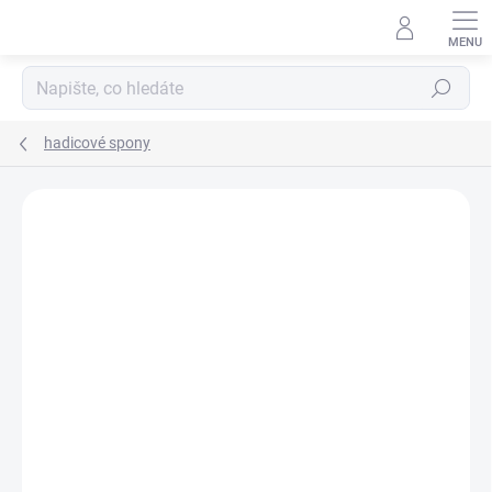
Přejít
na
obsah
Hledat
hadicové spony