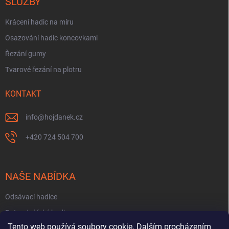
SLUŽBY
Krácení hadic na míru
Osazování hadic koncovkami
Řezání gumy
Tvarové řezání na plotru
KONTAKT
info
@
hojdanek.cz
+420 724 504 700
NAŠE NABÍDKA
Odsávací hadice
Potravinářské hadice
Tento web používá soubory cookie. Dalším procházením
Fekální hadice