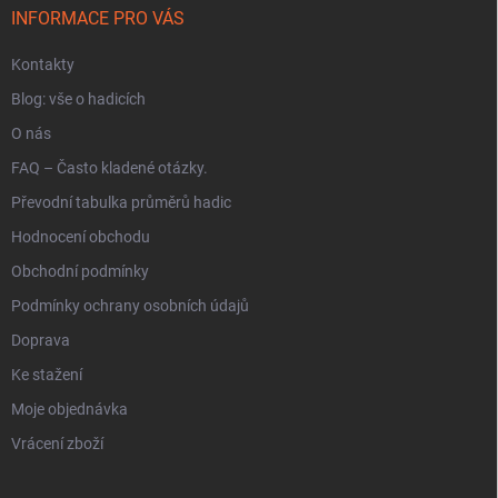
i
í
INFORMACE PRO VÁS
s
u
Kontakty
Blog: vše o hadicích
O nás
FAQ – Často kladené otázky.
Převodní tabulka průměrů hadic
Hodnocení obchodu
Obchodní podmínky
Podmínky ochrany osobních údajů
Doprava
Ke stažení
Moje objednávka
Vrácení zboží