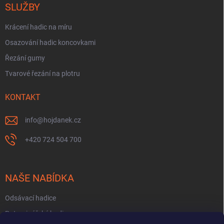
SLUŽBY
Krácení hadic na míru
Osazování hadic koncovkami
Řezání gumy
Tvarové řezání na plotru
KONTAKT
info
@
hojdanek.cz
+420 724 504 700
NAŠE NABÍDKA
Odsávací hadice
Potravinářské hadice