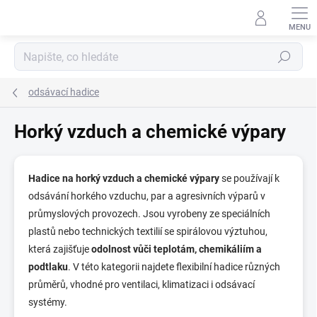
Přejít
na
obsah
Hledat
odsávací hadice
Horký vzduch a chemické výpary
Hadice na horký vzduch a chemické výpary
se používají k
odsávání horkého vzduchu, par a agresivních výparů v
průmyslových provozech. Jsou vyrobeny ze speciálních
plastů nebo technických textilií se spirálovou výztuhou,
která zajišťuje
odolnost vůči teplotám, chemikáliím a
podtlaku
. V této kategorii najdete flexibilní hadice různých
průměrů, vhodné pro ventilaci, klimatizaci i odsávací
systémy.