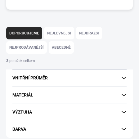
Ř
a
DOPORUČUJEME
NEJLEVNĚJŠÍ
NEJDRAŽŠÍ
z
e
NEJPRODÁVANĚJŠÍ
ABECEDNĚ
n
í
3
položek celkem
p
r
VNITŘNÍ PRŮMĚR
o
d
u
MATERIÁL
k
t
VÝZTUHA
ů
BARVA