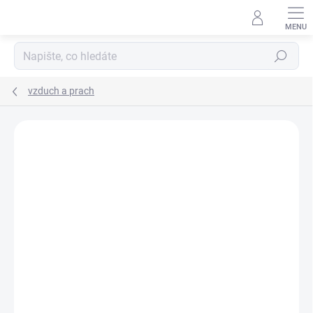
Přejít
na
obsah
Hledat
vzduch a prach
VÝROBCE:
SCHAUENBURG