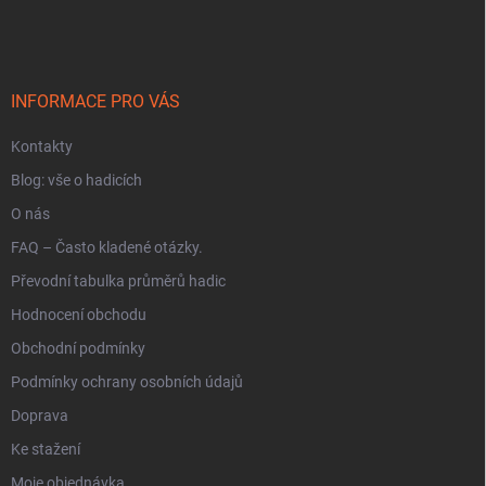
á
p
a
t
í
INFORMACE PRO VÁS
Kontakty
Blog: vše o hadicích
O nás
FAQ – Často kladené otázky.
Převodní tabulka průměrů hadic
Hodnocení obchodu
Obchodní podmínky
Podmínky ochrany osobních údajů
Doprava
Ke stažení
Moje objednávka