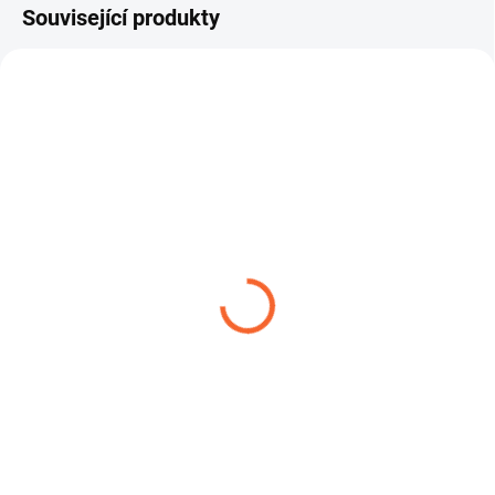
Související produkty
VENTITEC PVC - 1NB
FLEXADUR PU - 1NO
49,61 Kč
129,47 Kč
od
od
Detail
Detail
VENTITEC PVC-1N B je flexibilní
Hadice FLEXADUR PU-1N O je
hadice z měkčeného PVC určená
lehká, flexibilní hadice určená pro
pro odsávání vzduchu,...
odsávání suchých, mírně...