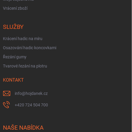
Vrácení zboží
SLUŽBY
Krácení hadic na míru
Osazování hadic koncovkami
Řezání gumy
Tvarové řezání na plotru
KONTAKT
info
@
hojdanek.cz
+420 724 504 700
NAŠE NABÍDKA