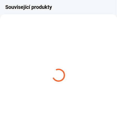
Související produkty
FLEXADUR PU - 2NO
FLEXADUR PU - 3H ABR
211,75 Kč
492,47 Kč
od
od
Detail
Detail
Hadice FLEXADUR PU-2N O je
Hadice FLEXADUR PU-3H ABR je
robustní polyuretanová hadice
robustní a vysoce odolná hadice
určená pro odsávání a...
pro odsávání a dopravu...