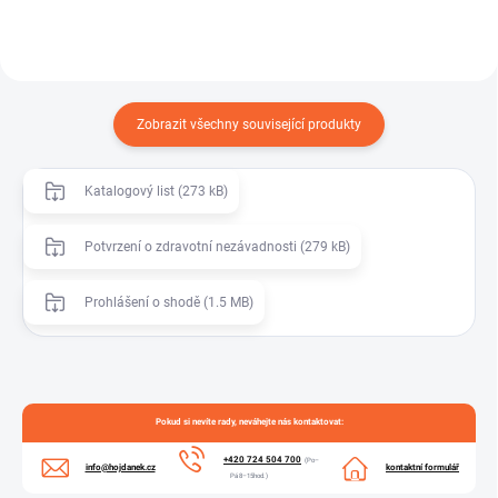
Zobrazit všechny související produkty
Katalogový list (273 kB)
Potvrzení o zdravotní nezávadnosti (279 kB)
Prohlášení o shodě (1.5 MB)
Pokud si nevíte rady, neváhejte nás kontaktovat:
+420 724 504 700
(Po–
info@hojdanek.cz
kontaktní formulář
Pá 8–15hod.)