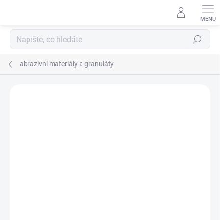
Přejít
na
obsah
Hledat
abrazivní materiály a granuláty
VÝROBCE:
SCHAUENBURG