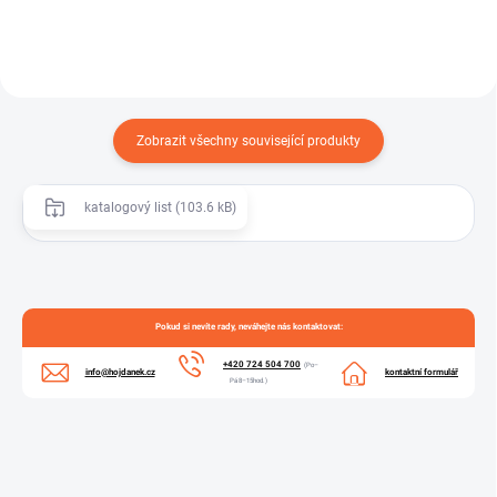
Zobrazit všechny související produkty
katalogový list (103.6 kB)
Pokud si nevíte rady, neváhejte nás kontaktovat:
+420 724 504 700
(Po–
info@hojdanek.cz
kontaktní formulář
Pá 8–15hod.)