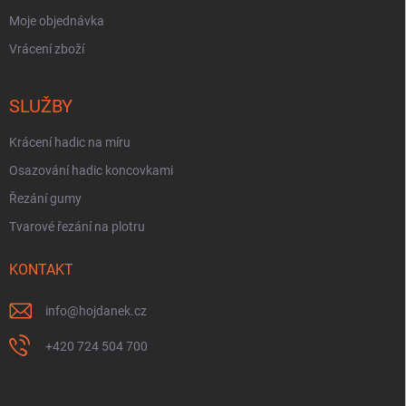
Moje objednávka
Vrácení zboží
SLUŽBY
Krácení hadic na míru
Osazování hadic koncovkami
Řezání gumy
Tvarové řezání na plotru
KONTAKT
info
@
hojdanek.cz
+420 724 504 700