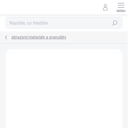
Přejít
na
obsah
Hledat
abrazivní materiály a granuláty
VÝROBCE:
CONTINENTAL MERLETT