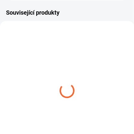
Související produkty
FLEXADUR PU - 4H ABR
ROBUSTNÍ SPONA W1
802,23 Kč
14,04 Kč
od
od
Detail
Detail
Hadice FLEXADUR PU-4H ABR je
ROBUSTNÍ SPONA W1 – spona s
silnostěnná a extrémně odolná
čelistí je robustní hadicová spona
hadice pro odsávání a...
určená pro náročné...