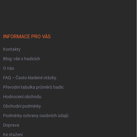
Z
á
p
a
t
í
INFORMACE PRO VÁS
Kontakty
Blog: vše o hadicích
O nás
FAQ – Často kladené otázky.
Převodní tabulka průměrů hadic
Hodnocení obchodu
Obchodní podmínky
Podmínky ochrany osobních údajů
Doprava
Ke stažení