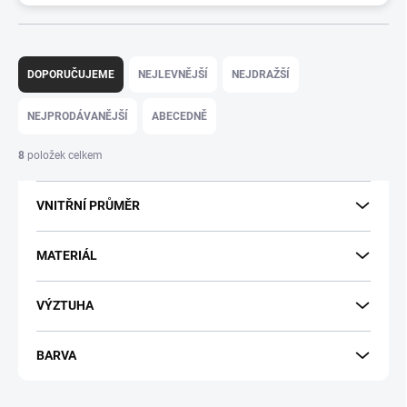
Ř
a
DOPORUČUJEME
NEJLEVNĚJŠÍ
NEJDRAŽŠÍ
z
e
NEJPRODÁVANĚJŠÍ
ABECEDNĚ
n
í
8
položek celkem
p
r
VNITŘNÍ PRŮMĚR
o
d
u
MATERIÁL
k
t
VÝZTUHA
ů
BARVA