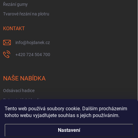
Řezání gumy
Tvarové řezání na plotru
KONTAKT
info
@
hojdanek.cz
+420 724 504 700
NAŠE NABÍDKA
Odsávací hadice
Potravinářské hadice
Tento web používá soubory cookie. Dalším procházením
Fekální hadice
tohoto webu vyjadřujete souhlas s jejich používáním.
Hadice na PHM a oleje
Nastavení