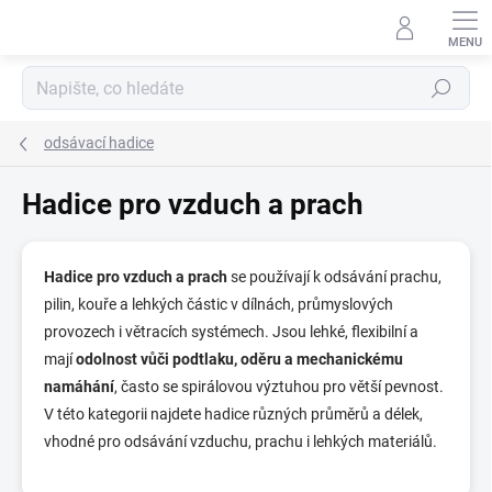
Přejít
na
obsah
Hledat
odsávací hadice
Hadice pro vzduch a prach
Hadice pro vzduch a prach
se používají k odsávání prachu,
pilin, kouře a lehkých částic v dílnách, průmyslových
provozech i větracích systémech. Jsou lehké, flexibilní a
mají
odolnost vůči podtlaku, oděru a mechanickému
namáhání
, často se spirálovou výztuhou pro větší pevnost.
V této kategorii najdete hadice různých průměrů a délek,
vhodné pro odsávání vzduchu, prachu i lehkých materiálů.