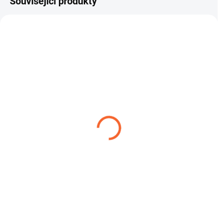
Související produkty
FLEXADUR PU - 1NO
ROBUSTNÍ SPONA W1
129,47 Kč
14,04 Kč
od
od
Detail
Detail
Hadice FLEXADUR PU-1N O je
ROBUSTNÍ SPONA W1 – spona s
lehká, flexibilní hadice určená pro
čelistí je robustní hadicová spona
odsávání suchých, mírně...
určená pro náročné...