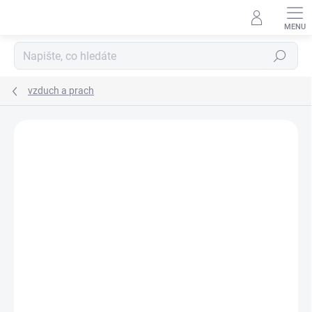
Přejít
na
obsah
Hledat
vzduch a prach