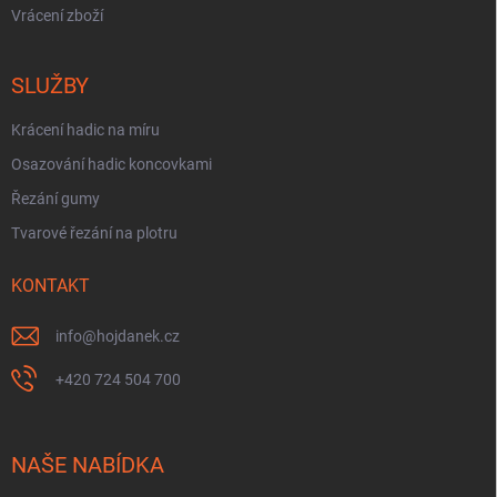
Vrácení zboží
SLUŽBY
Krácení hadic na míru
Osazování hadic koncovkami
Řezání gumy
Tvarové řezání na plotru
KONTAKT
info
@
hojdanek.cz
+420 724 504 700
NAŠE NABÍDKA