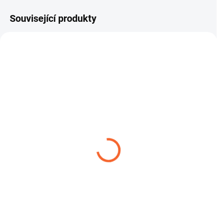
Související produkty
TIP
PROTAPE PUR 330 AS -
ROBUSTNÍ SPONA W1
piliny, hobliny, prach
14,04 Kč
od
228,09 Kč
od
Detail
Detail
ROBUSTNÍ SPONA W1 – spona s
čelistí je robustní hadicová spona
Lehká a extrémně flexibilní hadice
určená pro náročné...
vhodná pro odsávání prachu,
vzduchu a abrazivních...