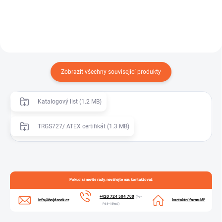
Zobrazit všechny související produkty
Katalogový list (1.2 MB)
TRGS727/ ATEX certifikát (1.3 MB)
Pokud si nevíte rady, neváhejte nás kontaktovat:
+420 724 504 700
(Po–
info@hojdanek.cz
kontaktní formulář
Pá 8–15hod.)