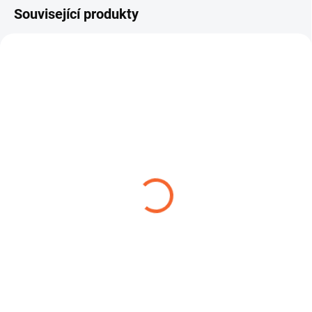
Související produkty
TIP
SPONA ŠNEKOVÁ L9 W1
3,99 Kč
od
Detail
Hadicová spona je určena pro
pevné a bezpečné stažení hadic v
různých průmyslových i...