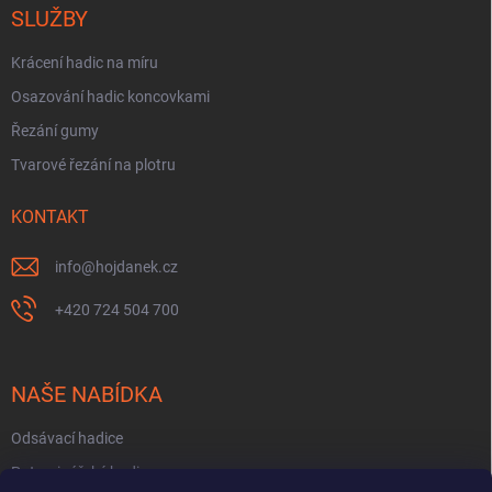
SLUŽBY
Krácení hadic na míru
Osazování hadic koncovkami
Řezání gumy
Tvarové řezání na plotru
KONTAKT
info
@
hojdanek.cz
+420 724 504 700
NAŠE NABÍDKA
Odsávací hadice
Potravinářské hadice