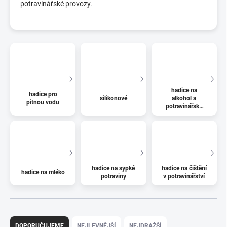
potravinářské provozy.
hadice na
hadice pro
silikonové
alkohol a
pitnou vodu
potravinářské
nápoje
hadice na sypké
hadice na čištění
hadice na mléko
potraviny
v potravinářství
Ř
a
DOPORUČUJEME
NEJLEVNĚJŠÍ
NEJDRAŽŠÍ