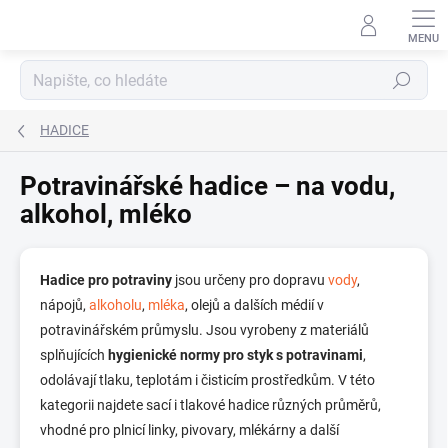
Přejít
na
obsah
Hledat
HADICE
Potravinářské hadice – na vodu,
alkohol, mléko
Hadice pro potraviny
jsou určeny pro dopravu
vody
,
nápojů,
alkoholu
,
mléka
, olejů a dalších médií v
potravinářském průmyslu. Jsou vyrobeny z materiálů
splňujících
hygienické normy pro styk s potravinami
,
odolávají tlaku, teplotám i čisticím prostředkům. V této
kategorii najdete sací i tlakové hadice různých průměrů,
vhodné pro plnicí linky, pivovary, mlékárny a další