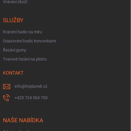
Vrácení zboží
SLUŽBY
Krácení hadic na míru
Osazování hadic koncovkami
Řezání gumy
Tvarové řezání na plotru
KONTAKT
info
@
hojdanek.cz
+420 724 504 700
NAŠE NABÍDKA