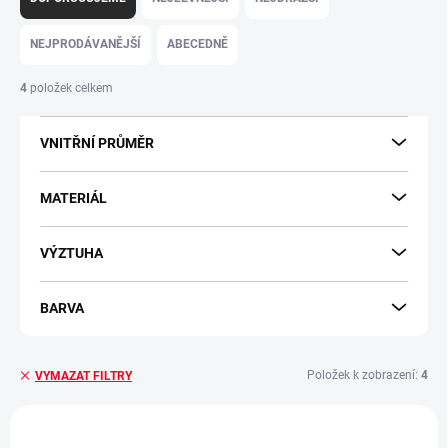
z
e
NEJPRODÁVANĚJŠÍ
ABECEDNĚ
n
í
4
položek celkem
p
r
VNITŘNÍ PRŮMĚR
o
d
u
MATERIÁL
k
t
VÝZTUHA
ů
BARVA
Položek k zobrazení:
4
VYMAZAT FILTRY
V
ý