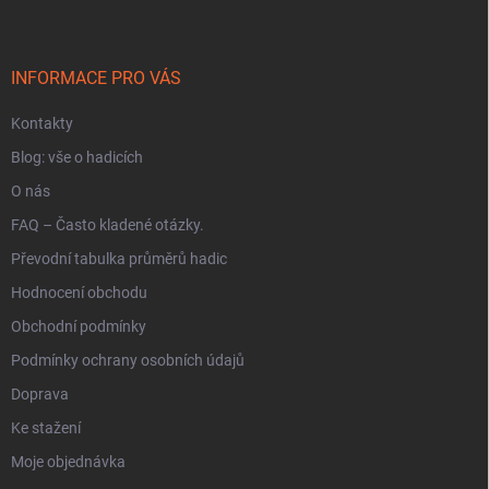
p
ý
a
p
t
i
í
INFORMACE PRO VÁS
s
u
Kontakty
Blog: vše o hadicích
O nás
FAQ – Často kladené otázky.
Převodní tabulka průměrů hadic
Hodnocení obchodu
Obchodní podmínky
Podmínky ochrany osobních údajů
Doprava
Ke stažení
Moje objednávka