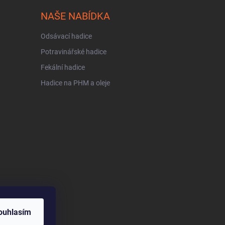
NAŠE NABÍDKA
Odsávací hadice
Potravinářské hadice
Fekální hadice
Hadice na PHM a oleje
ouhlasím