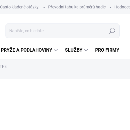
Často kladené otázky.
Převodní tabulka průměrů hadic
Hodnoce
Hledat
PRYŽE A PODLAHOVINY
SLUŽBY
PRO FIRMY
TFE
IP
od
od
60
Měrná
ZVOL
cena:
VNIT