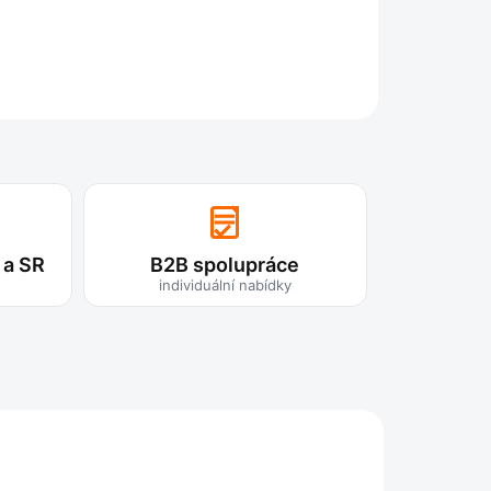
ZEPTAT SE
 a SR
B2B spolupráce
individuální nabídky