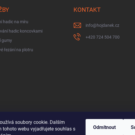
ŽBY
KONTAKT
í hadic na míru
info
@
hojdanek.cz
vání hadic koncovkami
+420 724 504 700
í gumy
é řezání na plotru
oužívá soubory cookie. Dalším
Odmítnout
S
 tohoto webu vyjadřujete souhlas s