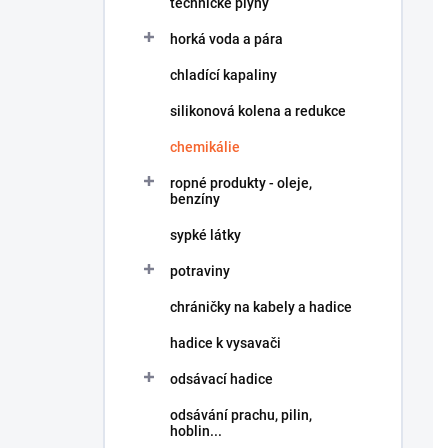
technické plyny
í
p
horká voda a pára
a
n
chladící kapaliny
e
silikonová kolena a redukce
l
chemikálie
ropné produkty - oleje,
benzíny
sypké látky
potraviny
chráničky na kabely a hadice
hadice k vysavači
odsávací hadice
odsávání prachu, pilin,
hoblin...