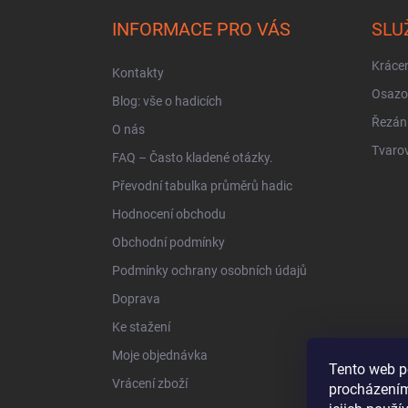
p
a
INFORMACE PRO VÁS
SLU
t
í
Krácen
Kontakty
Osazo
Blog: vše o hadicích
Řezán
O nás
Tvarov
FAQ – Často kladené otázky.
Převodní tabulka průměrů hadic
Hodnocení obchodu
Obchodní podmínky
Podmínky ochrany osobních údajů
Doprava
Ke stažení
Moje objednávka
Tento web p
Vrácení zboží
procházením