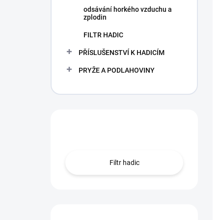
odsávání horkého vzduchu a
zplodin
FILTR HADIC
PŘÍSLUŠENSTVÍ K HADICÍM
PRYŽE A PODLAHOVINY
Hledáte hadici?
Filtr hadic