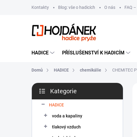
Přejít
Kontakty
Blog: vše o hadicích
O nás
FAQ – 
na
obsah
HADICE
PŘÍSLUŠENSTVÍ K HADICÍM
Domů
HADICE
chemikálie
CHEMITEC P
P
T
Kategorie
o
Přeskočit
s
kategorie
t
HADICE
r
voda a kapaliny
a
n
tlakový vzduch
n