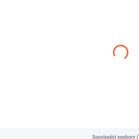
SPONA
CHEMITEC
ŠNEKOVÁ L9 W1
PTFE 1X
3,99 Kč
221,43 Kč
od
od
Detail
Detail
Hadicová spona je
CHEMITEC PTFE 1X
určena pro pevné a
je teflonová hadice s
bezpečné stažení
nerezovým opletem,
hadic v různých
určená pro
průmyslových i...
vysokotlakou...
Související soubory (