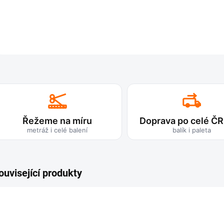
Řežeme na míru
Doprava po celé ČR
metráž i celé balení
balík i paleta
ouvisející produkty
TIP