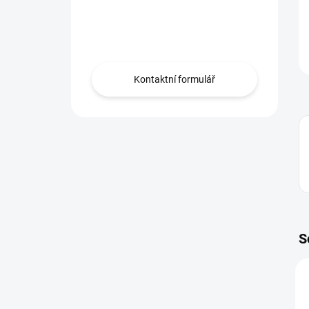
Máte otázku?
Obraťte se na nás.
Kontaktní formulář
S