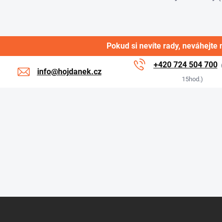
Pokud si nevíte rady, neváhejte 
+420 724 504 700
info@hojdanek.cz
15hod.)