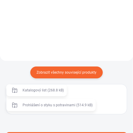
DRINKTEC PVC je tlaková hadice
z transparentního PVC určená
Beztlaká silikonová hadice
pro dopravu potravinářských...
vhodná pro transport
potravinářských produktů. Díky
širokému...
Zobrazit všechny související produkty
Katalogový list (268.8 kB)
Prohlášení o styku s potravinami (514.9 kB)