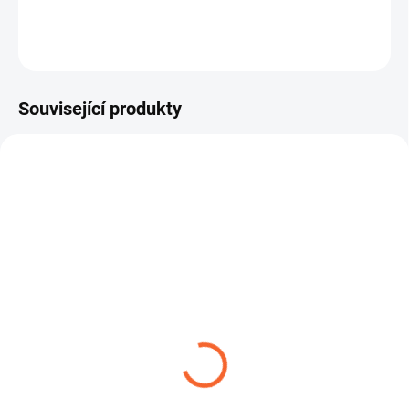
ZEPTAT SE
Související produkty
DRINKTEC PVC
DRINKTEC SILIKON -
potravinářská
32,67 Kč
od
35,82 Kč
od
Detail
Detail