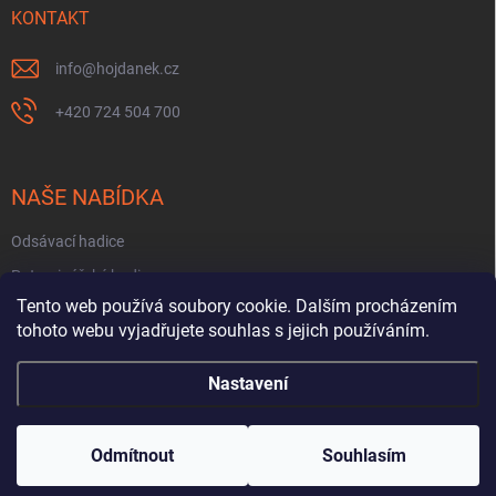
KONTAKT
info
@
hojdanek.cz
+420 724 504 700
NAŠE NABÍDKA
Odsávací hadice
Potravinářské hadice
Tento web používá soubory cookie. Dalším procházením
Fekální hadice
tohoto webu vyjadřujete souhlas s jejich používáním.
Hadice na PHM a oleje
Nastavení
Copyright 2026
HOJDÁNEK HADICE PRYŽE
. Všechna práva vyhrazena.
Odmítnout
Souhlasím
Vytvořil Shoptet