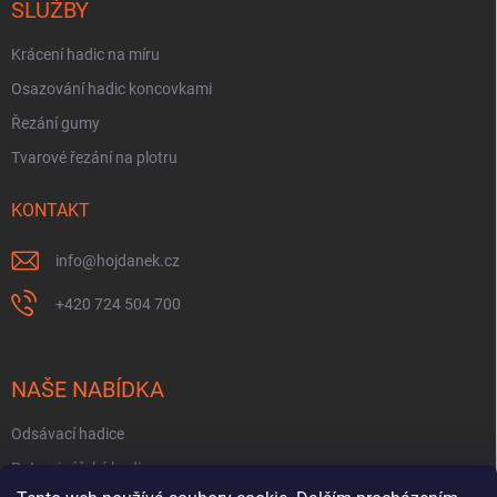
SLUŽBY
Krácení hadic na míru
Osazování hadic koncovkami
Řezání gumy
Tvarové řezání na plotru
KONTAKT
info
@
hojdanek.cz
+420 724 504 700
NAŠE NABÍDKA
Odsávací hadice
Potravinářské hadice