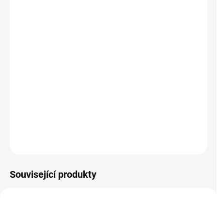
Dostupné průměry:
2 - 32 mm
Pracovní teplota:
- 40°C až +200°C, krátkodobě až
+220°C
Materiál:
VMQ - Silikon
Tvrdost:
60° ±5 ShA
Normy:
F.D.A., směrnice EU 1935/2004
Médium:
potravinářské tekutiny, pivo, víno, jedlé oleje,
mléčné produkty, destiláty atd.
ZEPTAT SE
Související produkty