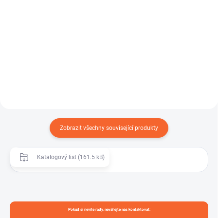
Detail
Detail
Tlaková hadice určená pro
Flexibilní silikonová hadice
dopravu potravinářských a
vhodná pro farmaceutický a
farmaceutických produktů. Díky...
potravinářský průmysl, kde jsou...
Zobrazit všechny související produkty
Katalogový list (161.5 kB)
Pokud si nevíte rady, neváhejte nás kontaktovat: