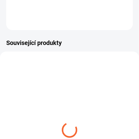
ZEPTAT SE
Související produkty
DRINKTEC SILIKON 10
DRINKTEC SILIKON 10 /
USP
SPL
2 670,71 Kč
2 005,33 Kč
od
od