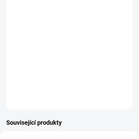
Technické specifikace:
Dostupné průměry:
10 – 102 mm
Pracovní teplota:
- 60°C až +180°C
Bezpečnostní faktor:
3:1
Materiál:
Vnitřní vrstva z VMQ silikonu, vnější vrstva z
platinou ošetřeného silikonu
Výztuha:
Polyesterová tkanina a nerezová spirála
Médium:
Potravinářské a farmaceutické produkty
ZEPTAT SE
Související produkty