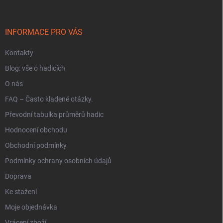
a
t
í
INFORMACE PRO VÁS
Kontakty
Blog: vše o hadicích
O nás
FAQ – Často kladené otázky.
Převodní tabulka průměrů hadic
Hodnocení obchodu
Obchodní podmínky
Podmínky ochrany osobních údajů
Doprava
Ke stažení
Moje objednávka
Vrácení zboží