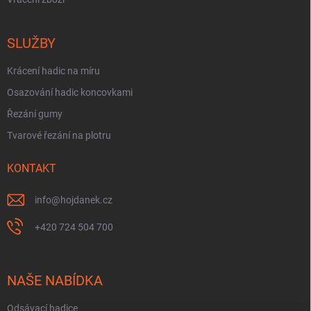
SLUŽBY
Krácení hadic na míru
Osazování hadic koncovkami
Řezání gumy
Tvarové řezání na plotru
KONTAKT
info
@
hojdanek.cz
+420 724 504 700
NAŠE NABÍDKA
Odsávací hadice