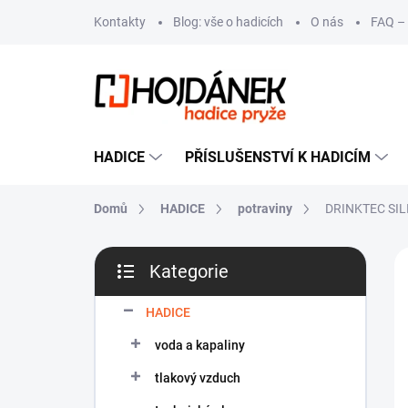
Přejít
Kontakty
Blog: vše o hadicích
O nás
FAQ – 
na
obsah
HADICE
PŘÍSLUŠENSTVÍ K HADICÍM
Domů
HADICE
potraviny
DRINKTEC SIL
P
VÝ
Kategorie
o
Přeskočit
s
kategorie
t
HADICE
r
voda a kapaliny
a
n
tlakový vzduch
n