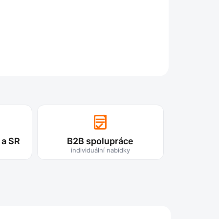
ZEPTAT SE
 a SR
B2B spolupráce
individuální nabídky