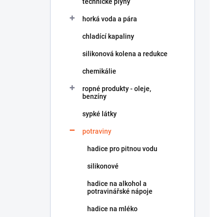
technické plyny
í
p
horká voda a pára
a
n
chladící kapaliny
e
silikonová kolena a redukce
l
chemikálie
ropné produkty - oleje,
benzíny
sypké látky
potraviny
hadice pro pitnou vodu
silikonové
hadice na alkohol a
potravinářské nápoje
hadice na mléko