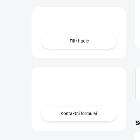
Hledáte hadici?
Filtr hadic
Máte otázku?
Obraťte se na nás.
Kontaktní formulář
S