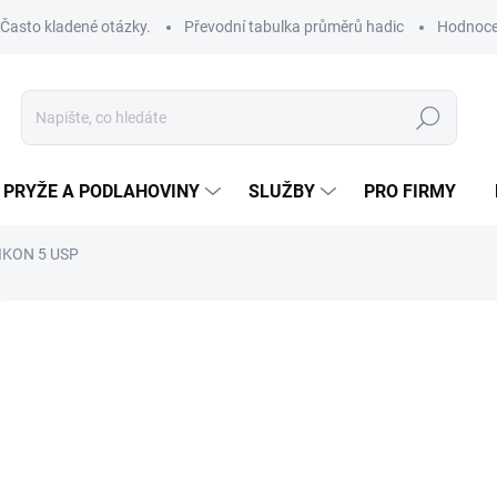
Často kladené otázky.
Převodní tabulka průměrů hadic
Hodnoce
Hledat
PRYŽE A PODLAHOVINY
SLUŽBY
PRO FIRMY
IKON 5 USP
ROBCE:
VENAIR
od
od
46
Měrná
ZVOL
cena:
VNIT