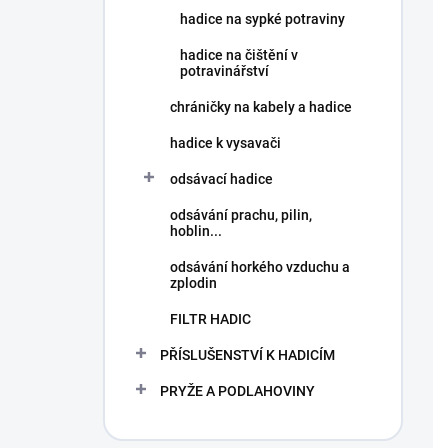
hadice na sypké potraviny
hadice na čištění v
potravinářství
chráničky na kabely a hadice
hadice k vysavači
odsávací hadice
odsávání prachu, pilin,
hoblin...
odsávání horkého vzduchu a
zplodin
FILTR HADIC
PŘÍSLUŠENSTVÍ K HADICÍM
PRYŽE A PODLAHOVINY