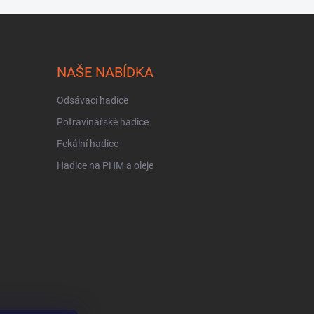
NAŠE NABÍDKA
Odsávací hadice
Potravinářské hadice
Fekální hadice
Hadice na PHM a oleje