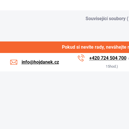
Související soubory (
Pokud si nevíte rady, neváhejte 
+420 724 504 700
info@hojdanek.cz
15hod.)