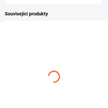
Související produkty
TIP
SPONA ŠNEKOVÁ L9 W1
CHEMITEC PTFE 1X
3,99 Kč
221,43 Kč
od
od
Detail
Detail
Hadicová spona je určena pro
CHEMITEC PTFE 1X je teflonová
pevné a bezpečné stažení hadic v
hadice s nerezovým opletem,
různých průmyslových i...
určená pro vysokotlakou...