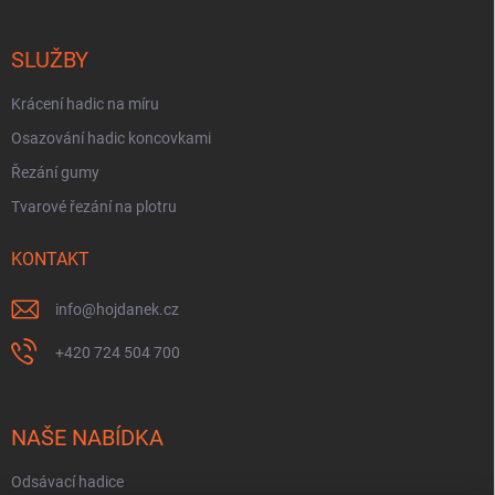
SLUŽBY
Krácení hadic na míru
Osazování hadic koncovkami
Řezání gumy
Tvarové řezání na plotru
KONTAKT
info
@
hojdanek.cz
+420 724 504 700
NAŠE NABÍDKA
Odsávací hadice