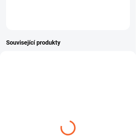
ZEPTAT SE
Související produkty
DRINKTEC
ROBUSTNÍ SPONA W1
TRANSMETAL
14,04 Kč
od
59,29 Kč
od
Detail