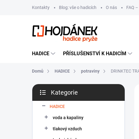
Přejít
Kontakty
Blog: vše o hadicích
O nás
FAQ – 
na
obsah
HADICE
PŘÍSLUŠENSTVÍ K HADICÍM
Domů
HADICE
potraviny
DRINKTEC TR
P
VÝ
Kategorie
o
Přeskočit
s
kategorie
t
HADICE
r
voda a kapaliny
a
n
tlakový vzduch
n