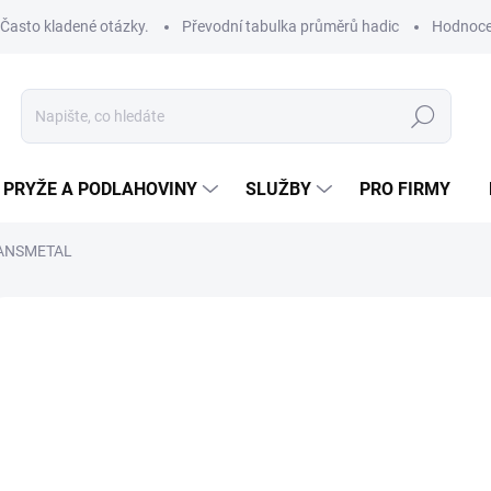
Často kladené otázky.
Převodní tabulka průměrů hadic
Hodnoce
Hledat
PRYŽE A PODLAHOVINY
SLUŽBY
PRO FIRMY
ANSMETAL
ROBCE:
ESPIROFLEX
od
od
49
Měrná
ZVOL
cena:
VNIT