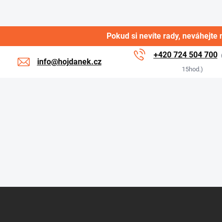
Pokud si nevíte rady, neváhejte 
+420 724 504 700
info@hojdanek.cz
15hod.)