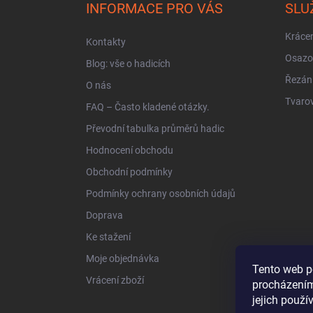
a
INFORMACE PRO VÁS
SLU
t
í
Krácen
Kontakty
Osazo
Blog: vše o hadicích
Řezán
O nás
Tvarov
FAQ – Často kladené otázky.
Převodní tabulka průměrů hadic
Hodnocení obchodu
Obchodní podmínky
Podmínky ochrany osobních údajů
Doprava
Ke stažení
Moje objednávka
Tento web p
Vrácení zboží
procházením
jejich použí