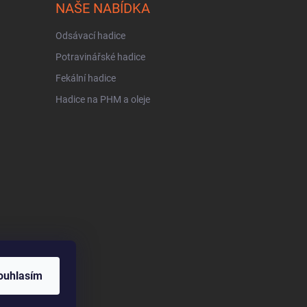
NAŠE NABÍDKA
Odsávací hadice
Potravinářské hadice
Fekální hadice
Hadice na PHM a oleje
ouhlasím