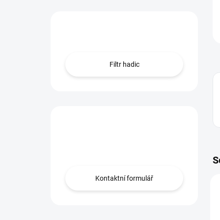
Hledáte hadici?
Filtr hadic
Máte otázku?
Obraťte se na nás.
S
Kontaktní formulář