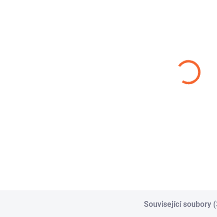
DRINKTEC
SPIROTEC
DR
METAL
METAL
/ 
77,25 Kč
102,85 Kč
od
od
od
Detail
Detail
DRINKTEC METAL je
SPIROTEC METAL je
DRI
tlaková a sací hadice
tlaková a sací PVC
tla
s ocelovou spirálou,
hadice s ocelovou
s t
určená pro dopravu a
spirálou určená pro
spi
sání...
dopravu...
dop
Související soubory (