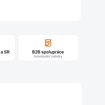
ZEPTAT SE
 a SR
B2B spolupráce
individuální nabídky