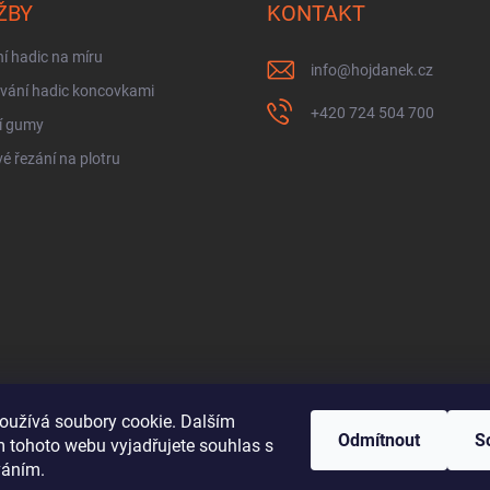
ŽBY
KONTAKT
í hadic na míru
info
@
hojdanek.cz
vání hadic koncovkami
+420 724 504 700
í gumy
é řezání na plotru
oužívá soubory cookie. Dalším
Odmítnout
S
 tohoto webu vyjadřujete souhlas s
váním.