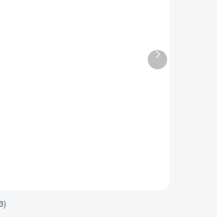
INKTEC PVC
ROBUSTNÍ
SP
SPONA W1
Další
produkt
64,74 Kč
14,04 Kč
od
Detail
Detail
NKTEC PVC/SP je
ROBUSTNÍ SPONA
ková a sací hadice
W1 – spona s čelistí
vrzenou PVC
je robustní hadicová
rálou, určená pro
spona určená pro
ravu...
náročné...
3)