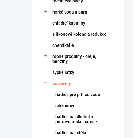
technické plyny
í
p
horká voda a pára
a
n
chladící kapaliny
e
silikonová kolena a redukce
l
chemikálie
ropné produkty - oleje,
benzíny
sypké látky
potraviny
hadice pro pitnou vodu
silikonové
hadice na alkohol a
potravinářské nápoje
hadice na mléko