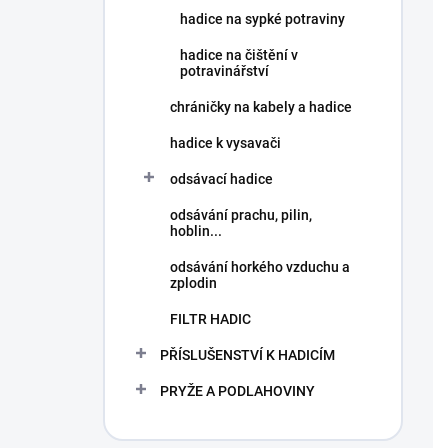
hadice na sypké potraviny
hadice na čištění v
potravinářství
chráničky na kabely a hadice
hadice k vysavači
odsávací hadice
odsávání prachu, pilin,
hoblin...
odsávání horkého vzduchu a
zplodin
FILTR HADIC
PŘÍSLUŠENSTVÍ K HADICÍM
PRYŽE A PODLAHOVINY