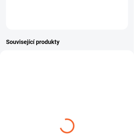
ZEPTAT SE
Související produkty
DRINKTEC
ROBUSTNÍ SPONA W1
TRANSMETAL
14,04 Kč
od
59,29 Kč
od
Detail