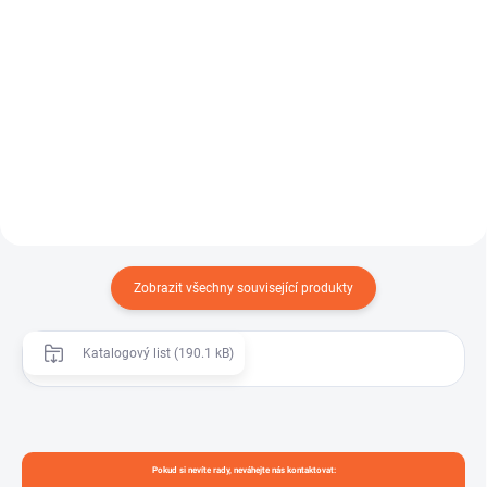
Detail
ROBUSTNÍ SPONA W1 – spona s
čelistí je robustní hadicová spona
DRINKTEC TRANSMETAL je
určená pro náročné...
tlaková a sací hadice z PVC
vyztužená ocelovou spirálou,
určená...
Zobrazit všechny související produkty
Katalogový list (190.1 kB)
Pokud si nevíte rady, neváhejte nás kontaktovat: