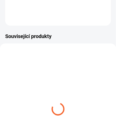
ZEPTAT SE
Související produkty
DRINKTEC
ROBUSTNÍ SPONA W1
TRANSMETAL
14,04 Kč
od
59,29 Kč
od
Detail