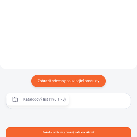
Detail
ROBUSTNÍ SPONA W1 – spona s
čelistí je robustní hadicová spona
DRINKTEC TRANSMETAL je
určená pro náročné...
tlaková a sací hadice z PVC
vyztužená ocelovou spirálou,
určená...
Zobrazit všechny související produkty
Katalogový list (190.1 kB)
Pokud si nevíte rady, neváhejte nás kontaktovat: