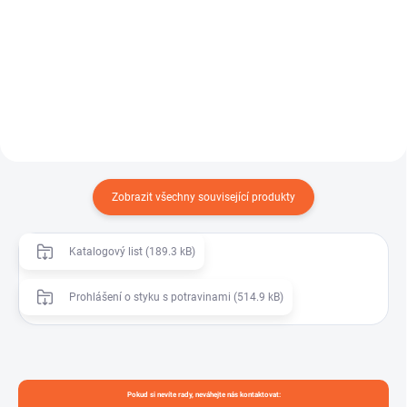
Vysoce kvalitní zahradní hadice
AQUATEC PVC INDUSTRY je
navržená pro náročné podmínky
tlaková hadice z transparentního
a časté používání. Díky...
PVC s polyesterovým opletem,...
Zobrazit všechny související produkty
Katalogový list (189.3 kB)
Prohlášení o styku s potravinami (514.9 kB)
Pokud si nevíte rady, neváhejte nás kontaktovat: