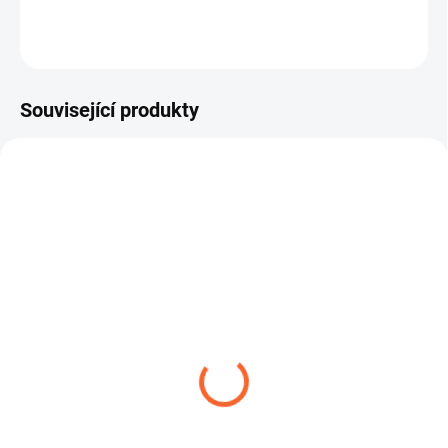
ZEPTAT SE
Související produkty
TIP
AQUATEC RW501 -
AQUATEC PVC
zahradní
INDUSTRY
30,98 Kč
229,61 Kč
od
od
Detail
Detail