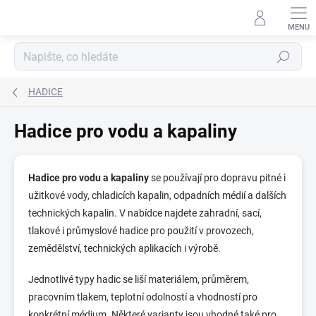
Přejít
na
obsah
Hledat
HADICE
Hadice pro vodu a kapaliny
Hadice pro vodu a kapaliny
se používají pro dopravu pitné i
užitkové vody, chladicích kapalin, odpadních médií a dalších
technických kapalin. V nabídce najdete zahradní, sací,
tlakové i průmyslové hadice pro použití v provozech,
zemědělství, technických aplikacích i výrobě.
Jednotlivé typy hadic se liší materiálem, průměrem,
pracovním tlakem, teplotní odolností a vhodností pro
konkrétní médium. Některé varianty jsou vhodné také pro