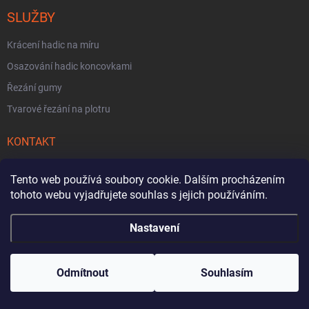
SLUŽBY
Krácení hadic na míru
Osazování hadic koncovkami
Řezání gumy
Tvarové řezání na plotru
KONTAKT
info
@
hojdanek.cz
Tento web používá soubory cookie. Dalším procházením
tohoto webu vyjadřujete souhlas s jejich používáním.
+420 724 504 700
Nastavení
NAŠE NABÍDKA
Odmítnout
Souhlasím
Odsávací hadice
Potravinářské hadice