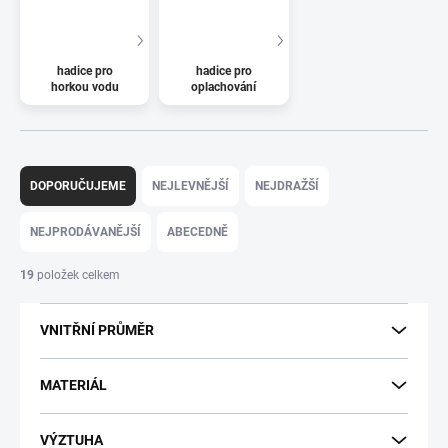
hadice pro
hadice pro
horkou vodu
oplachování
Ř
a
DOPORUČUJEME
NEJLEVNĚJŠÍ
NEJDRAŽŠÍ
z
e
NEJPRODÁVANĚJŠÍ
ABECEDNĚ
n
í
19
položek celkem
p
r
VNITŘNÍ PRŮMĚR
o
d
u
MATERIÁL
k
t
VÝZTUHA
ů