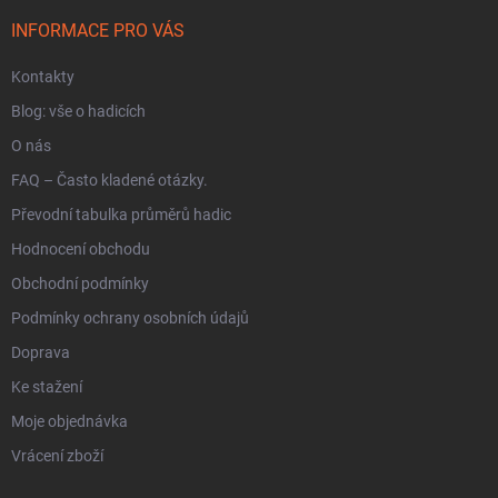
t
i
í
INFORMACE PRO VÁS
s
u
Kontakty
Blog: vše o hadicích
O nás
FAQ – Často kladené otázky.
Převodní tabulka průměrů hadic
Hodnocení obchodu
Obchodní podmínky
Podmínky ochrany osobních údajů
Doprava
Ke stažení
Moje objednávka
Vrácení zboží