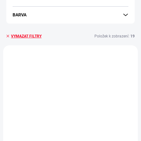
BARVA
Položek k zobrazení:
19
VYMAZAT FILTRY
V
ý
p
i
s
p
r
o
d
u
k
t
ů