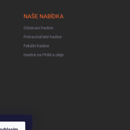
NAŠE NABÍDKA
Odsávací hadice
Potravinářské hadice
Fekální hadice
Hadice na PHM a oleje
ouhlasím