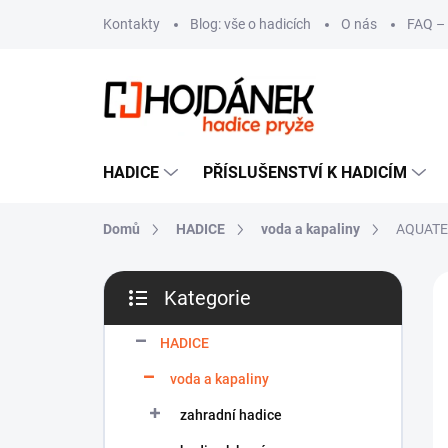
Přejít
Kontakty
Blog: vše o hadicích
O nás
FAQ – 
na
obsah
HADICE
PŘÍSLUŠENSTVÍ K HADICÍM
Domů
HADICE
voda a kapaliny
AQUATEC
P
VÝ
Kategorie
o
Přeskočit
T
s
kategorie
t
HADICE
r
voda a kapaliny
a
n
zahradní hadice
n