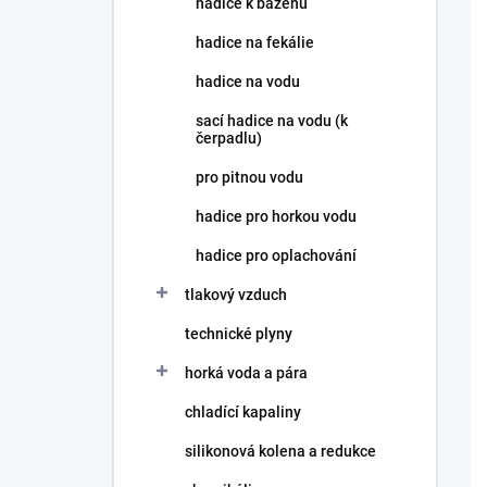
hadice k bazénu
í
p
hadice na fekálie
a
n
hadice na vodu
e
sací hadice na vodu (k
l
čerpadlu)
pro pitnou vodu
hadice pro horkou vodu
hadice pro oplachování
tlakový vzduch
technické plyny
horká voda a pára
chladící kapaliny
silikonová kolena a redukce