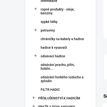
chemikálie
ropné produkty - oleje,
benzíny
sypké látky
potraviny
chráničky na kabely a hadice
hadice k vysavači
odsávací hadice
odsávání prachu, pilin,
hoblin...
odsávání horkého vzduchu a
zplodin
FILTR HADIC
S
PŘÍSLUŠENSTVÍ K HADICÍM
PRYŽE A PODLAHOVINY