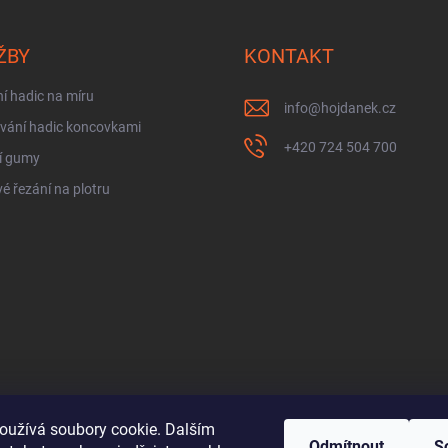
ŽBY
KONTAKT
í hadic na míru
info
@
hojdanek.cz
vání hadic koncovkami
+420 724 504 700
í gumy
é řezání na plotru
oužívá soubory cookie. Dalším
Odmítnout
S