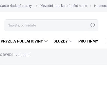
Často kladené otázky.
Převodní tabulka průměrů hadic
Hodnoce
Hledat
PRYŽE A PODLAHOVINY
SLUŽBY
PRO FIRMY
 RW501 - zahradní
ROBCE:
SEMPERIT
IP
od
od
25
Měrná
ZVOL
cena: