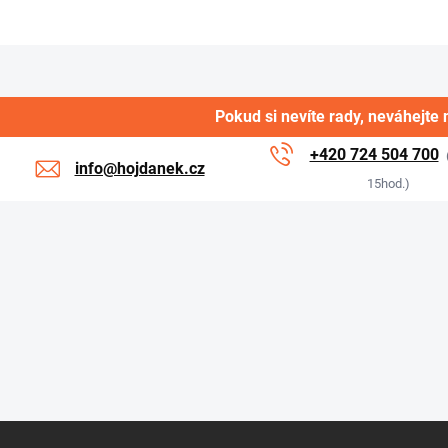
rozvod...
Pokud si nevíte rady, neváhejte 
+420 724 504 700
info@hojdanek.cz
15hod.)