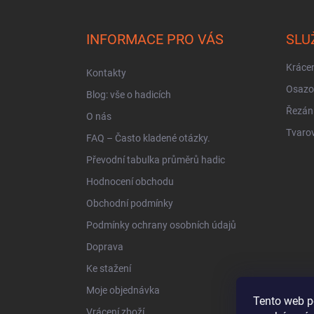
á
p
a
INFORMACE PRO VÁS
SLU
t
í
Krácen
Kontakty
Osazo
Blog: vše o hadicích
Řezán
O nás
Tvarov
FAQ – Často kladené otázky.
Převodní tabulka průměrů hadic
Hodnocení obchodu
Obchodní podmínky
Podmínky ochrany osobních údajů
Doprava
Ke stažení
Moje objednávka
Tento web p
Vrácení zboží