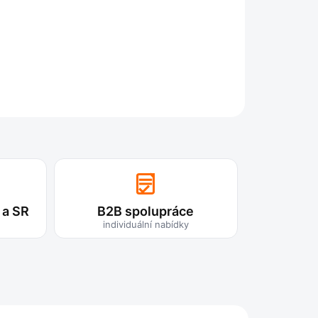
zachovává svou ohebnost, což usnadňuje manipulaci.
Antialergický povrch
– vhodná pro použití v prostředí
s vyššími nároky na hygienu.
Univerzální použití
– ideální pro zavlažování zahrady,
zahradnictví, dopravu vody v průmyslu a zemědělství.
Snadná údržba
– hladký povrch hadice umožňuje
ZEPTAT SE
jednoduché čištění a údržbu.
chnické specifikace:
Dostupné průměry:
6 - 32 mm (vnitřní průměr)
Pracovní tlak:
až 10 bar (dle průměru)
Materiál:
PVC
 a SR
B2B spolupráce
Barva:
zelená
individuální nabídky
dáte spolehlivou a odolnou zahradní hadici?
AQUATEC
01 je ideální volbou pro každého, kdo požaduje kvalitu a
hou životnost. Objednejte si ji ještě dnes a usnadněte si
ci na zahradě!