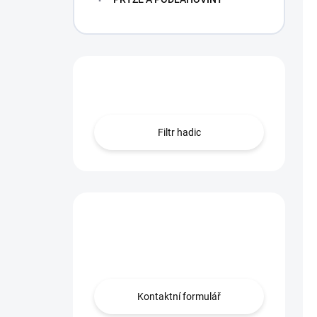
Hledáte hadici?
Filtr hadic
Máte otázku?
Obraťte se na nás.
Kontaktní formulář