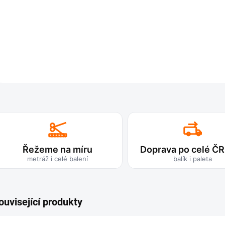
Te
Řežeme na míru
Doprava po celé ČR
metráž i celé balení
balík i paleta
Hle
RW5
dlou
ouvisející produkty
prá