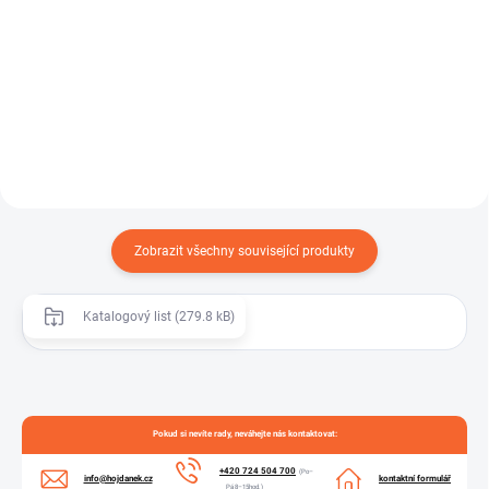
ROBUSTNÍ SPONA W1 – spona s
čelistí je robustní hadicová spona
SPIROTEC EVA je plovoucí hadice
určená pro náročné...
navržená speciálně pro použití v
bazénech. Díky své...
Zobrazit všechny související produkty
Katalogový list (279.8 kB)
Pokud si nevíte rady, neváhejte nás kontaktovat:
+420 724 504 700
(Po–
info@hojdanek.cz
kontaktní formulář
Pá 8–15hod.)