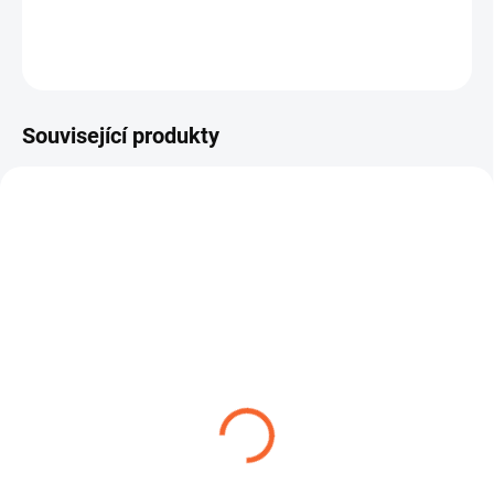
kontrola proudění kapaliny
Široké využití
– vhodná nejen pro bazény, ale i pro
průmysl, zemědělství a stavebnictví
ZEPTAT SE
Technické specifikace:
Související produkty
Dostupné průměry (vnitřní průměr):
20 mm – 51 mm
Pracovní teplota:
-10 °C až +60 °C
Bezpečnostní faktor:
3 : 1
Materiál:
PVC
Tvrdost:
70° Shore A
Normy:
EN ISO 3994, EC 1935/2004, EU 10/2011
Médium:
Voda a kapaliny
Hledáte hadici pro bazén?
SPIROTEC AQUA PVC/SP je
ROBUSTNÍ SPONA W1
SPIROTEC EVA - Plovoucí
spolehlivá volba pro efektivní provoz a údržbu.
hadice pro bazény
14,04 Kč
od
114,59 Kč
od
Detail
Detail