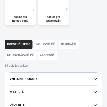
hadice pro
hadice pro
horkou vodu
oplachování
Ř
a
DOPORUČUJEME
NEJLEVNĚJŠÍ
NEJDRAŽŠÍ
z
e
NEJPRODÁVANĚJŠÍ
ABECEDNĚ
n
í
39
položek celkem
p
r
VNITŘNÍ PRŮMĚR
o
d
u
MATERIÁL
k
t
VÝZTUHA
ů