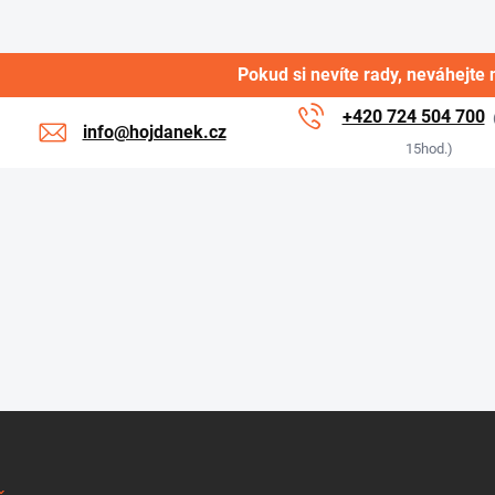
Pokud si nevíte rady, neváhejte 
+420 724 504 700
info@hojdanek.cz
15hod.)