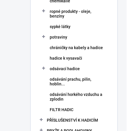
chemikálie
ropné produkty - oleje,
benzíny
sypké látky
potraviny
chráničky na kabely a hadice
hadice k vysavači
odsávací hadice
odsávání prachu, pilin,
hoblin...
odsávání horkého vzduchu a
zplodin
FILTR HADIC
PŘÍSLUŠENSTVÍ K HADICÍM
PRYŽE A PODLAHOVINY