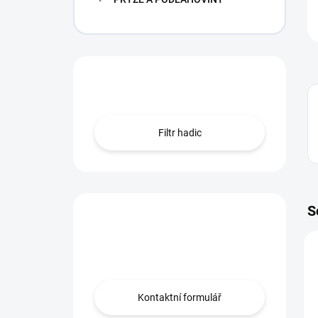
Hledáte hadici?
Filtr hadic
S
Máte otázku?
Obraťte se na nás.
Kontaktní formulář