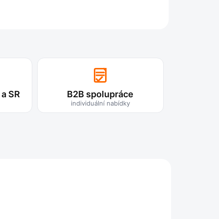
ZEPTAT SE
 a SR
B2B spolupráce
individuální nabídky