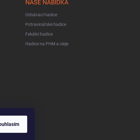
NAŠE NABÍDKA
Odsávací hadice
Potravinářské hadice
Fekální hadice
Hadice na PHM a oleje
ouhlasím