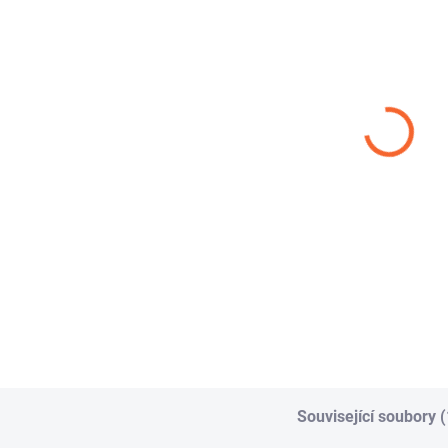
AQUATEC IW 10
AQUATEC
SP
PRIMABEL -
ŠN
98,01 Kč
od
zahradní
od
43,37 Kč
Detail
od
Detail
Hadice IW10 je
víceúčelová tlaková
Had
hadice určená pro
urč
AQUATEC PRIMABEL
dopravu užitkové
bez
PVC je profesionální
vody v průmyslu a...
had
zahradní hadice
prů
určená pro výtlak
vody a kapalin...
Související soubory (