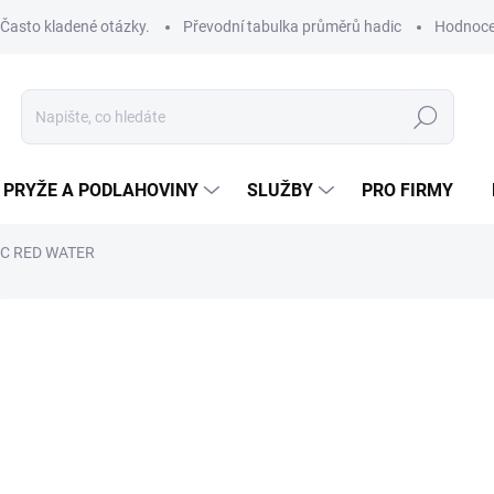
Často kladené otázky.
Převodní tabulka průměrů hadic
Hodnoce
Hledat
PRYŽE A PODLAHOVINY
SLUŽBY
PRO FIRMY
C RED WATER
ROBCE:
TRELLEBORG
od
od
12
Měrná
ZVOL
cena:
VNIT