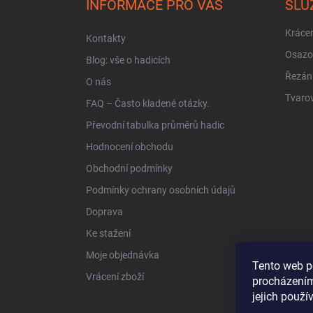
INFORMACE PRO VÁS
SLU
t
í
Krácen
Kontakty
Osazo
Blog: vše o hadicích
Řezán
O nás
Tvarov
FAQ – Často kladené otázky.
Převodní tabulka průměrů hadic
Hodnocení obchodu
Obchodní podmínky
Podmínky ochrany osobních údajů
Doprava
Ke stažení
Moje objednávka
Tento web p
Vrácení zboží
procházením
jejich použí