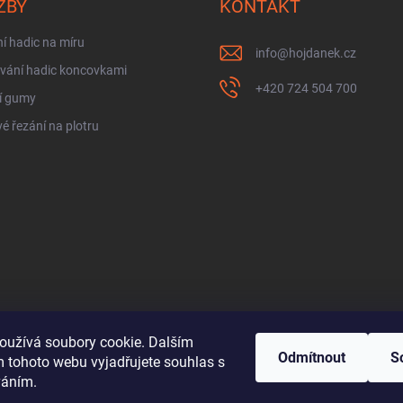
ŽBY
KONTAKT
í hadic na míru
info
@
hojdanek.cz
vání hadic koncovkami
+420 724 504 700
í gumy
é řezání na plotru
oužívá soubory cookie. Dalším
Odmítnout
S
 tohoto webu vyjadřujete souhlas s
váním.