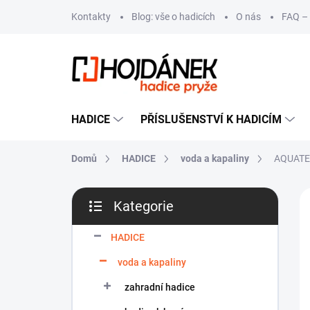
Přejít
Kontakty
Blog: vše o hadicích
O nás
FAQ – 
na
obsah
HADICE
PŘÍSLUŠENSTVÍ K HADICÍM
Domů
HADICE
voda a kapaliny
AQUATE
P
VÝ
Kategorie
o
Přeskočit
s
kategorie
t
HADICE
r
voda a kapaliny
a
n
zahradní hadice
n