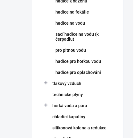
hadice k bazénu
í
p
hadice na fekálie
a
n
hadice na vodu
e
sací hadice na vodu (k
l
čerpadlu)
pro pitnou vodu
hadice pro horkou vodu
hadice pro oplachování
tlakový vzduch
technické plyny
horká voda a pára
chladící kapaliny
silikonová kolena a redukce