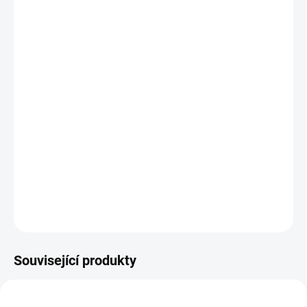
Duše:
Hladká syntetická pryž, černá
Výztuž:
Textilní příze
Obal:
Syntetická pryž, rýhovaná, oranžová
Pracovní tlak:
10 bar
Poruchový tlak:
30 bar
Pracovní teplota:
-30 °C až +70 °C
Normy:
Rozměrové tolerance dle ČSN EN ISO 1307
TYP C
ZEPTAT SE
Související produkty