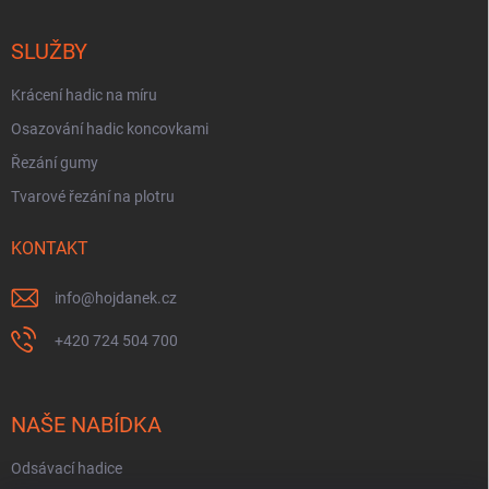
SLUŽBY
Krácení hadic na míru
Osazování hadic koncovkami
Řezání gumy
Tvarové řezání na plotru
KONTAKT
info
@
hojdanek.cz
+420 724 504 700
NAŠE NABÍDKA
Odsávací hadice