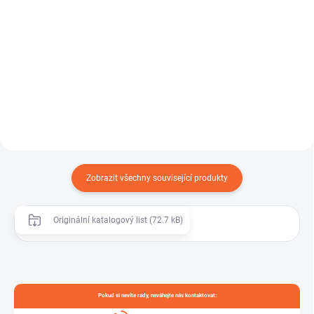
Hadice AQUATEC 13 TCF je
víceúčelová třívrstvá PVC hadice
Vysoce kvalitní zahradní hadice
s polyesterovým opletem,...
navržená pro náročné podmínky
a časté používání. Díky...
Zobrazit všechny související produkty
Originální katalogový list (72.7 kB)
Pokud si nevíte rady, neváhejte nás kontaktovat: