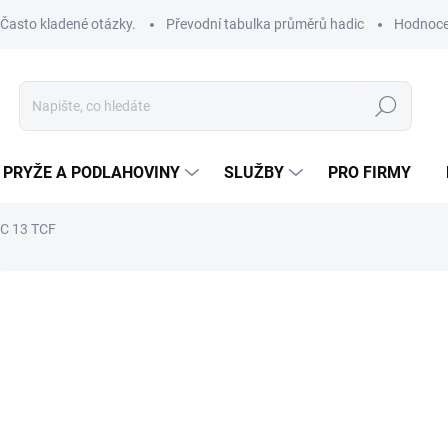
Často kladené otázky.
Převodní tabulka průměrů hadic
Hodnoce
Hledat
PRYŽE A PODLAHOVINY
SLUŽBY
PRO FIRMY
C 13 TCF
ROBCE:
HOZELOCK TRICOFLEX
IP
od
od
29
Měrná
ZVOL
cena: