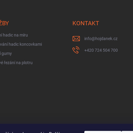
ŽBY
KONTAKT
í hadic na míru
info
@
hojdanek.cz
vání hadic koncovkami
+420 724 504 700
í gumy
é řezání na plotru