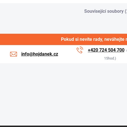
Související soubory (
Pokud si nevíte rady, neváhejte 
+420 724 504 700
info@hojdanek.cz
15hod.)