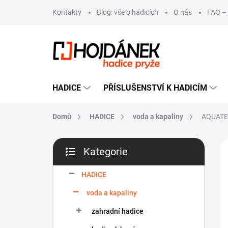
Přejít
Kontakty
Blog: vše o hadicích
O nás
FAQ – 
na
obsah
HADICE
PŘÍSLUŠENSTVÍ K HADICÍM
Domů
HADICE
voda a kapaliny
AQUATE
P
VÝ
Kategorie
o
Přeskočit
T
s
kategorie
t
HADICE
r
voda a kapaliny
a
n
zahradní hadice
n