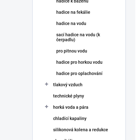
hadice k bazénu
í
p
hadice na fekálie
a
n
hadice na vodu
e
sací hadice na vodu (k
l
čerpadlu)
pro pitnou vodu
hadice pro horkou vodu
hadice pro oplachování
tlakový vzduch
technické plyny
horká voda a pára
chladící kapaliny
silikonová kolena a redukce