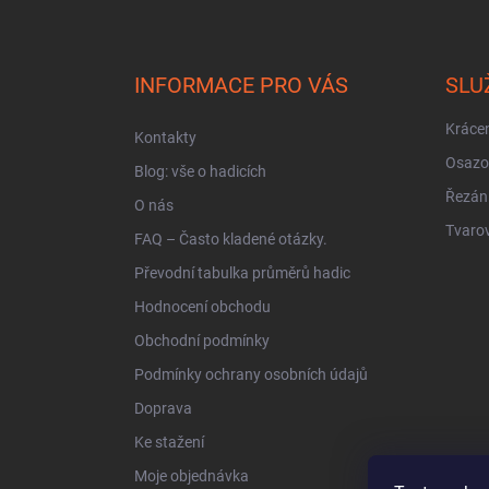
Z
á
p
a
INFORMACE PRO VÁS
SLU
t
í
Krácen
Kontakty
Osazo
Blog: vše o hadicích
Řezán
O nás
Tvarov
FAQ – Často kladené otázky.
Převodní tabulka průměrů hadic
Hodnocení obchodu
Obchodní podmínky
Podmínky ochrany osobních údajů
Doprava
Ke stažení
Moje objednávka