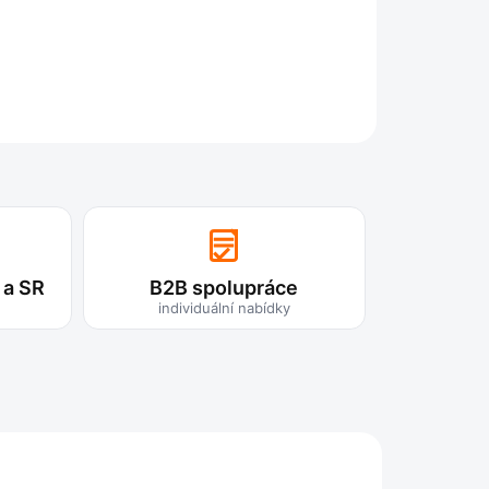
Vnitřní/vnější barva:
Transparentní bílá
ZEPTAT SE
 a SR
B2B spolupráce
individuální nabídky