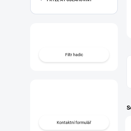
Hledáte hadici?
Filtr hadic
Máte otázku?
Obraťte se na nás.
S
Kontaktní formulář