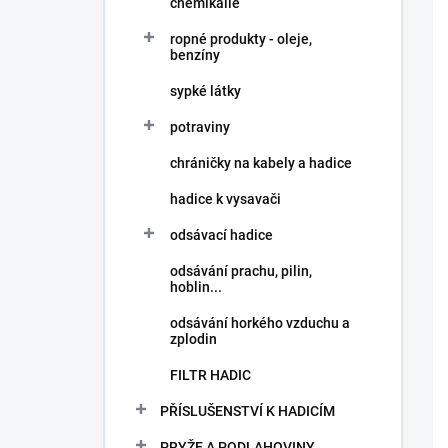
chemikálie
ropné produkty - oleje,
benzíny
sypké látky
potraviny
chráničky na kabely a hadice
hadice k vysavači
odsávací hadice
odsávání prachu, pilin,
hoblin...
odsávání horkého vzduchu a
zplodin
FILTR HADIC
PŘÍSLUŠENSTVÍ K HADICÍM
PRYŽE A PODLAHOVINY