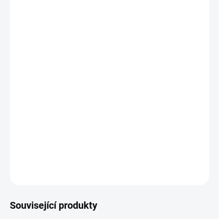
Materiál vnitřní:
PU (polyuretan)
Materiál vnější:
PVC
Spirála:
tvrzené PVC
Pracovní teplota:
-25 °C až +60 °C
Pracovní tlak:
do 4 bar
Bezpečnostní faktor:
3 : 1
Médium:
abrazivní a kašovité materiály
Barva vnitřní:
červená
Barva vnější:
šedá
ZEPTAT SE
Související produkty