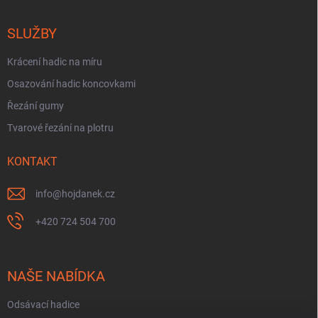
SLUŽBY
Krácení hadic na míru
Osazování hadic koncovkami
Řezání gumy
Tvarové řezání na plotru
KONTAKT
info
@
hojdanek.cz
+420 724 504 700
NAŠE NABÍDKA
Odsávací hadice