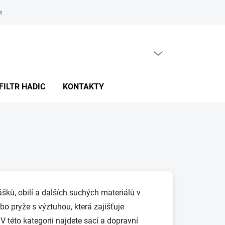
ní obchodu
Obchodní podmínky
Podmínky ochrany osobních ú
PRÁZDNÝ KOŠÍK
NÁKUPNÍ
KOŠÍK
FILTR HADIC
KONTAKTY
šků, obilí a dalších suchých materiálů v
o pryže s výztuhou, která zajišťuje
 V této kategorii najdete sací a dopravní