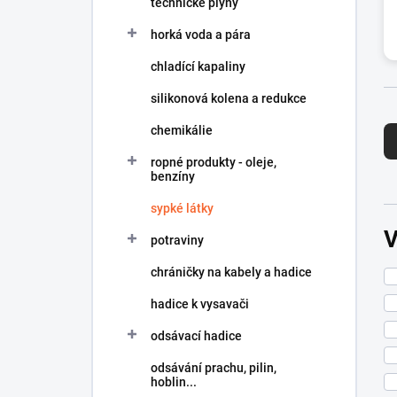
technické plyny
í
p
horká voda a pára
a
n
chladící kapaliny
e
silikonová kolena a redukce
l
Ř
chemikálie
a
z
ropné produkty - oleje,
e
benzíny
n
sypké látky
í
p
potraviny
r
o
chráničky na kabely a hadice
d
hadice k vysavači
u
k
odsávací hadice
t
ů
odsávání prachu, pilin,
hoblin...