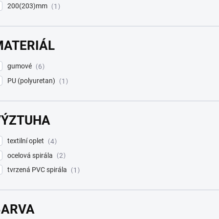
200(203)mm
1
MATERIÁL
gumové
6
PU (polyuretan)
1
VÝZTUHA
textilní oplet
4
ocelová spirála
2
tvrzená PVC spirála
1
BARVA