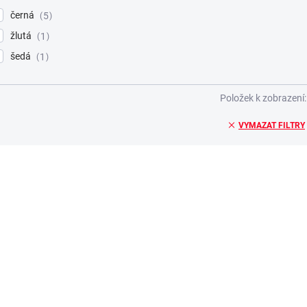
černá
5
žlutá
1
šedá
1
Položek k zobrazení
VYMAZAT FILTRY