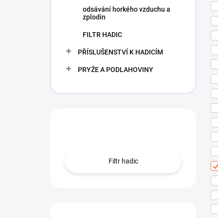
odsávání horkého vzduchu a
zplodin
FILTR HADIC
PŘÍSLUŠENSTVÍ K HADICÍM
PRYŽE A PODLAHOVINY
Hledáte hadici?
Filtr hadic