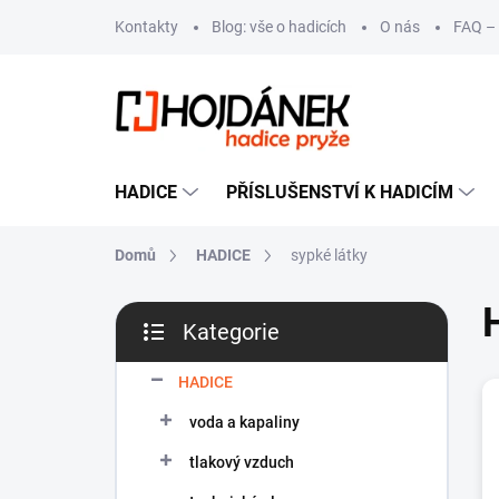
Přejít
Kontakty
Blog: vše o hadicích
O nás
FAQ – 
na
obsah
HADICE
PŘÍSLUŠENSTVÍ K HADICÍM
Domů
HADICE
sypké látky
P
Kategorie
o
Přeskočit
s
kategorie
t
HADICE
r
voda a kapaliny
a
n
tlakový vzduch
n