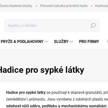
Často kladené otázky.
Převodní tabulka průměrů hadic
Hodnoce
Hledat
PRYŽE A PODLAHOVINY
SLUŽBY
PRO FIRMY
Hadice pro sypké látky
Hadice pro sypké látky
se používají k dopravě granulátů, prá
zemědělství i průmyslu. Jsou vyrobeny z odolných plastů neb
odolnost vůči oděru, podtlaku a mechanickému namáhání
.