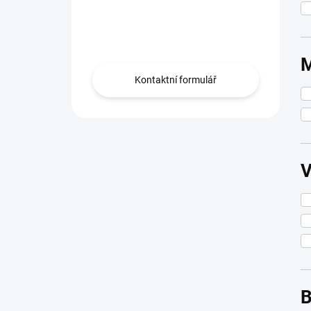
Máte otázku?
Obraťte se na nás.
Kontaktní formulář